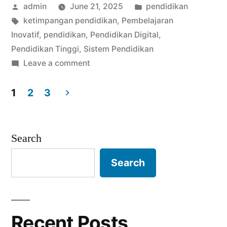
Posted
Posted
admin
June 21, 2025
pendidikan
Israel:
by
Tags:
in
ketimpangan pendidikan
,
Pembelajaran
Mengapa
Inovatif
,
pendidikan
,
Pendidikan Digital
,
Banyak
Pendidikan Tinggi
,
Sistem Pendidikan
on
Leave a comment
Warganya
Rahasia
Cerdas
Pendidikan
1
2
3
di
dan
Posts
Israel:
Inovatif?”
pagination
Mengapa
Search
Banyak
Search
Warganya
Cerdas
dan
Inovatif?
Recent Posts