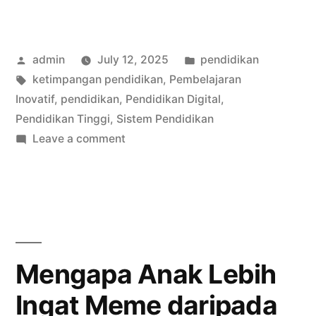
Mendapatkan
Beasiswa
Posted
Posted
admin
July 12, 2025
pendidikan
Pendidikan:
by
Tags:
in
ketimpangan pendidikan
,
Pembelajaran
Panduan
Inovatif
,
pendidikan
,
Pendidikan Digital
,
untuk
Pendidikan Tinggi
,
Sistem Pendidikan
on
Leave a comment
Pelajar
Cara
dan
Mendapatkan
Beasiswa
Mahasiswa”
Pendidikan:
Panduan
untuk
Mengapa Anak Lebih
Pelajar
Ingat Meme daripada
dan
Mahasiswa