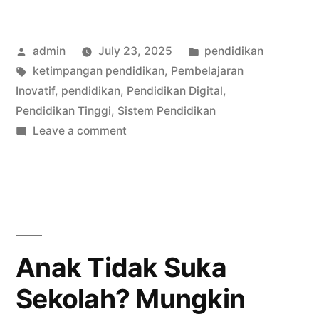
Pendidikan
dalam
Posted
Posted
admin
July 23, 2025
pendidikan
Mempersiapkan
by
Tags:
in
ketimpangan pendidikan
,
Pembelajaran
Generasi
Inovatif
,
pendidikan
,
Pendidikan Digital
,
Masa
Pendidikan Tinggi
,
Sistem Pendidikan
on
Leave a comment
Depan”
Peran
Pendidikan
dalam
Mempersiapkan
Generasi
Masa
Anak Tidak Suka
Depan
Sekolah? Mungkin