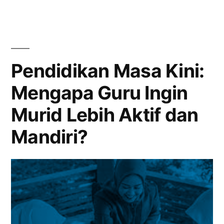
Pendidikan
di
Tur
Katedral:
dan
Murid
Workshop”
Mengasah
Pendidikan Masa Kini:
Pengetahuan
Mengapa Guru Ingin
Lewat
Tur
Murid Lebih Aktif dan
dan
Workshop
Mandiri?