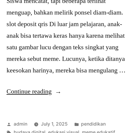
Siswa mencatat, tapi beberapa terlihat
menguap, bahkan melirik ponsel diam-diam.
slot deposit qris Di luar jam pelajaran, anak-
anak bisa tertawa keras hanya karena melihat
satu gambar lucu dengan teks singkat yang
mereka sebut meme. Lucunya, ketika ditanya
keesokan harinya, mereka bisa mengulang …
“Mengapa
Continue reading
Anak
Lebih
Posted
Posted
admin
July 1, 2025
pendidikan
Ingat
by
Tags:
in
budaya digital
,
edukasi visual
,
meme edukatif
,