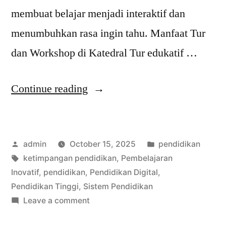
membuat belajar menjadi interaktif dan
menumbuhkan rasa ingin tahu. Manfaat Tur
dan Workshop di Katedral Tur edukatif …
“Eksplorasi
Continue reading
Pendidikan
di
Posted
Posted
admin
October 15, 2025
pendidikan
Katedral:
by
Tags:
in
ketimpangan pendidikan
,
Pembelajaran
Murid
Inovatif
,
pendidikan
,
Pendidikan Digital
,
Mengasah
Pendidikan Tinggi
,
Sistem Pendidikan
on
Leave a comment
Pengetahuan
Eksplorasi
Lewat