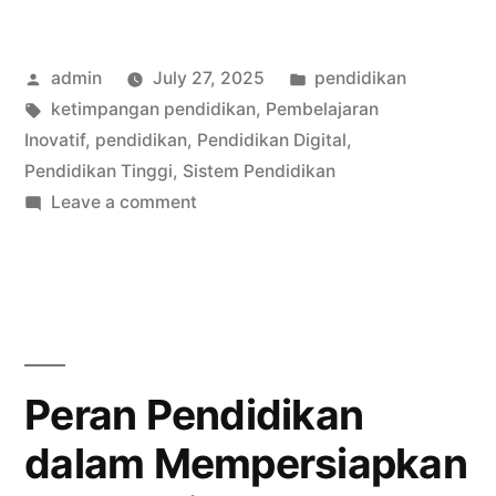
Perlu
Posted
Posted
admin
July 27, 2025
pendidikan
Belajar
by
Tags:
in
ketimpangan pendidikan
,
Pembelajaran
Musik
Inovatif
,
pendidikan
,
Pendidikan Digital
,
Dangdut?
Pendidikan Tinggi
,
Sistem Pendidikan
on
Leave a comment
Ini
Kenapa
Nilai
Murid
Perlu
Edukatifnya”
Belajar
Musik
Dangdut?
Peran Pendidikan
Ini
dalam Mempersiapkan
Nilai
Edukatifnya