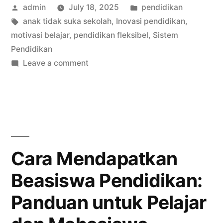
Posted
Posted
admin
July 18, 2025
pendidikan
Sekolah?
by
Tags:
in
anak tidak suka sekolah
,
Inovasi pendidikan
,
Mungkin
motivasi belajar
,
pendidikan fleksibel
,
Sistem
Sistemnya
Pendidikan
on
Leave a comment
yang
Anak
Perlu
Tidak
Suka
Diubah”
Sekolah?
Mungkin
Sistemnya
Cara Mendapatkan
yang
Beasiswa Pendidikan:
Perlu
Diubah
Panduan untuk Pelajar