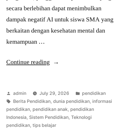
secara berlebihan dapat menimbulkan
dampak negatif AI untuk siswa SMA yang
berkaitan dengan kesehatan mental dan
kemampuan …
“Dampak
Continue reading
Negatif
AI
Posted
Posted
admin
July 29, 2026
pendidikan
untuk
by
Tags:
in
Berita Pendidikan
,
dunia pendidikan
,
informasi
Siswa
pendidikan
,
pendidikan anak
,
pendidikan
SMA
Indonesia
,
Sistem Pendidikan
,
Teknologi
pendidikan
,
tips belajar