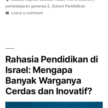
Meme
pembelajaran generasi Z
,
Sistem Pendidikan
daripada
on
Leave a comment
Mengapa
Materi
Anak
Pelajaran?”
Lebih
Ingat
Meme
daripada
Rahasia Pendidikan di
Materi
Israel: Mengapa
Pelajaran?
Banyak Warganya
Cerdas dan Inovatif?