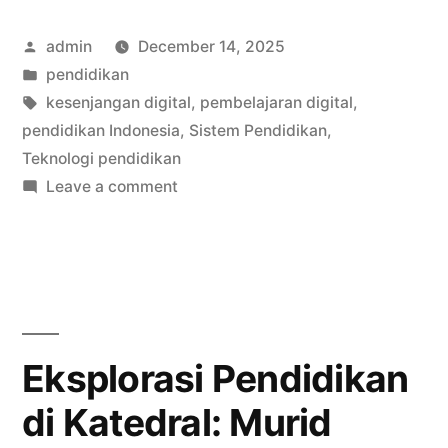
Diuji
Posted
admin
December 14, 2025
Teknologi,
by
Posted
pendidikan
Siapa
in
Tags:
kesenjangan digital
,
pembelajaran digital
,
Paling
pendidikan Indonesia
,
Sistem Pendidikan
,
Teknologi pendidikan
Terdampak?”
on
Leave a comment
Pendidikan
Indonesia
Diuji
Teknologi,
Siapa
Paling
Eksplorasi Pendidikan
Terdampak?
di Katedral: Murid