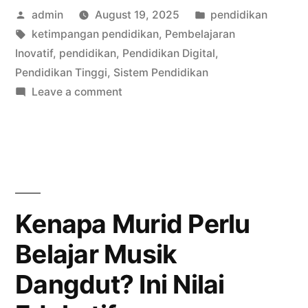
Posted
Posted
admin
August 19, 2025
pendidikan
Mengapa
by
Tags:
in
ketimpangan pendidikan
,
Pembelajaran
Guru
Inovatif
,
pendidikan
,
Pendidikan Digital
,
Ingin
Pendidikan Tinggi
,
Sistem Pendidikan
on
Leave a comment
Murid
Pendidikan
Lebih
Masa
Kini:
Aktif
Mengapa
dan
Guru
Mandiri?”
Ingin
Kenapa Murid Perlu
Murid
Belajar Musik
Lebih
Aktif
Dangdut? Ini Nilai
dan
Mandiri?