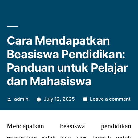
Cara Mendapatkan
Beasiswa Pendidikan:
Panduan untuk Pelajar
dan Mahasiswa
Posted
on
admin
July 12, 2025
Leave a comment
by
Ca
Me
Mendapatkan beasiswa pendidikan
Be
Pen