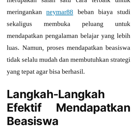
merupakan salah satu cara terbaik untuk
Pa
meringankan
neymar88
beban biaya studi
un
Pel
sekaligus membuka peluang untuk
da
mendapatkan pengalaman belajar yang lebih
Ma
luas. Namun, proses mendapatkan beasiswa
tidak selalu mudah dan membutuhkan strategi
yang tepat agar bisa berhasil.
Langkah-Langkah
Efektif Mendapatkan
Beasiswa