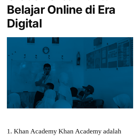
Perubahan
Belajar Online di Era
Positif
bagi
Digital
Indonesia
1. Khan Academy Khan Academy adalah