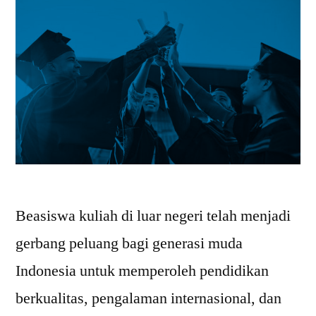
Beasiswa kuliah di luar negeri telah menjadi
gerbang peluang bagi generasi muda
Indonesia untuk memperoleh pendidikan
berkualitas, pengalaman internasional, dan