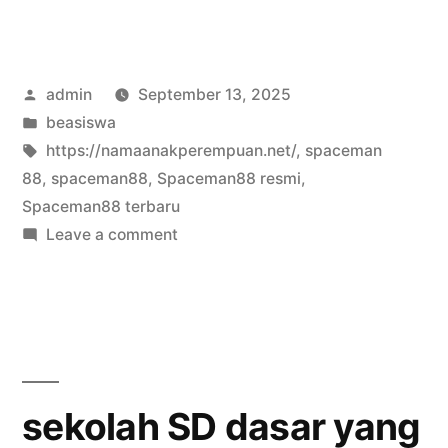
Situs
Pendidikan
Posted
admin
September 13, 2025
Gratis
by
Posted
beasiswa
Terbaik
in
Tags:
https://namaanakperempuan.net/
,
spaceman
untuk
88
,
spaceman88
,
Spaceman88 resmi
,
Spaceman88 terbaru
Belajar
on
Leave a comment
Online
5
Situs
di
Pendidikan
Era
Gratis
Digital”
Terbaik
untuk
sekolah SD dasar yang
Belajar