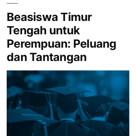
Pendidikan
yang
Beasiswa Timur
Terpercaya
Tengah untuk
Perempuan: Peluang
dan Tantangan