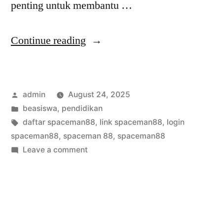
penting untuk membantu …
“Universitas
Continue reading
Elite:
Kenali
Posted
admin
August 24, 2025
Institusi
by
Posted
beasiswa
,
pendidikan
Pendidikan
in
Tags:
daftar spaceman88
,
link spaceman88
,
login
Terbaik
spaceman88
,
spaceman 88
,
spaceman88
on
Leave a comment
di
Universitas
Indonesia”
Elite:
Kenali
Institusi
Pendidikan