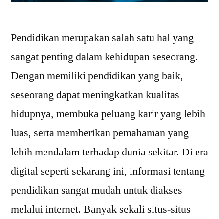
Pendidikan merupakan salah satu hal yang
sangat penting dalam kehidupan seseorang.
Dengan memiliki pendidikan yang baik,
seseorang dapat meningkatkan kualitas
hidupnya, membuka peluang karir yang lebih
luas, serta memberikan pemahaman yang
lebih mendalam terhadap dunia sekitar. Di era
digital seperti sekarang ini, informasi tentang
pendidikan sangat mudah untuk diakses
melalui internet. Banyak sekali situs-situs