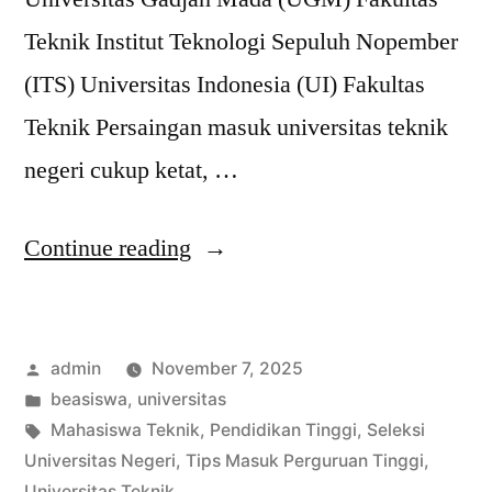
Teknik Institut Teknologi Sepuluh Nopember
(ITS) Universitas Indonesia (UI) Fakultas
Teknik Persaingan masuk universitas teknik
negeri cukup ketat, …
“Tips
Continue reading
Masuk
Universitas
Posted
admin
November 7, 2025
Teknik
by
Posted
beasiswa
,
universitas
Negeri
in
Tags:
Mahasiswa Teknik
,
Pendidikan Tinggi
,
Seleksi
di
Universitas Negeri
,
Tips Masuk Perguruan Tinggi
,
Universitas Teknik