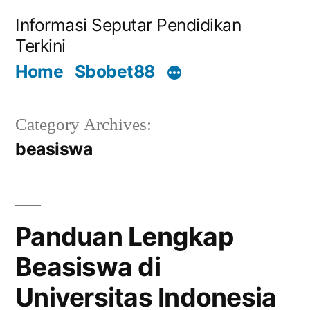
Skip
Informasi Seputar Pendidikan
to
Terkini
content
Home
Sbobet88
Category Archives:
beasiswa
Panduan Lengkap
Beasiswa di
Universitas Indonesia