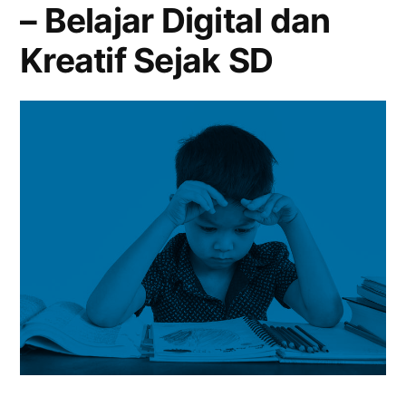
– Belajar Digital dan
Online
di
Kreatif Sejak SD
Era
Digital