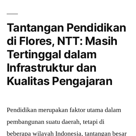
untuk
Perempuan:
Peluang
Tantangan Pendidikan
dan
di Flores, NTT: Masih
Tantangan
Tertinggal dalam
Infrastruktur dan
Kualitas Pengajaran
Pendidikan merupakan faktor utama dalam
pembangunan suatu daerah, tetapi di
beberapa wilayah Indonesia, tantangan besar