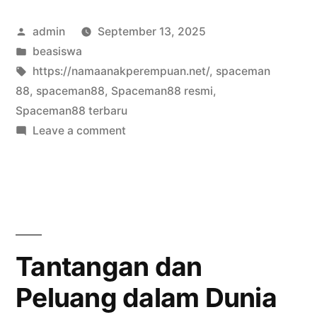
Pendidikan
Posted
admin
September 13, 2025
Gratis
by
Posted
beasiswa
Terbaik
in
Tags:
https://namaanakperempuan.net/
,
spaceman
untuk
88
,
spaceman88
,
Spaceman88 resmi
,
Spaceman88 terbaru
Belajar
on
Leave a comment
Online
5
Situs
di
Pendidikan
Era
Gratis
Digital”
Terbaik
untuk
Tantangan dan
Belajar
Peluang dalam Dunia
Online
di