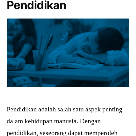
Pendidikan
Era
Digital
Pendidikan adalah salah satu aspek penting
dalam kehidupan manusia. Dengan
pendidikan, seseorang dapat memperoleh