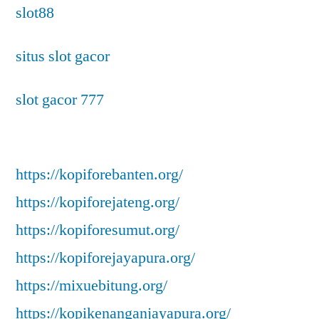
slot88
situs slot gacor
slot gacor 777
https://kopiforebanten.org/
https://kopiforejateng.org/
https://kopiforesumut.org/
https://kopiforejayapura.org/
https://mixuebitung.org/
https://kopikenanganjayapura.org/