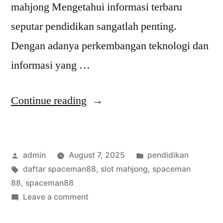
mahjong Mengetahui informasi terbaru
seputar pendidikan sangatlah penting.
Dengan adanya perkembangan teknologi dan
informasi yang …
“Pembaruan
Continue reading
terkini
dalam
Posted
Posted
admin
August 7, 2025
pendidikan
Dunia
by
Tags:
in
daftar spaceman88
,
slot mahjong
,
spaceman
Pendidikan”
88
,
spaceman88
on
Leave a comment
Pembaruan