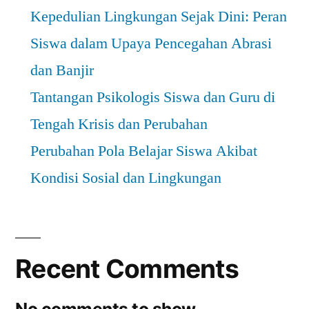
Kepedulian Lingkungan Sejak Dini: Peran
Siswa dalam Upaya Pencegahan Abrasi
dan Banjir
Tantangan Psikologis Siswa dan Guru di
Tengah Krisis dan Perubahan
Perubahan Pola Belajar Siswa Akibat
Kondisi Sosial dan Lingkungan
Recent Comments
No comments to show.