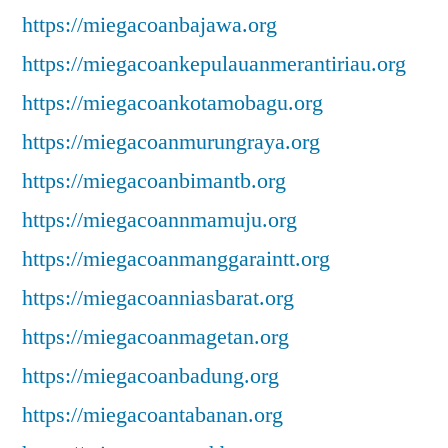
https://miegacoanbajawa.org
https://miegacoankepulauanmerantiriau.org
https://miegacoankotamobagu.org
https://miegacoanmurungraya.org
https://miegacoanbimantb.org
https://miegacoannmamuju.org
https://miegacoanmanggaraintt.org
https://miegacoanniasbarat.org
https://miegacoanmagetan.org
https://miegacoanbadung.org
https://miegacoantabanan.org