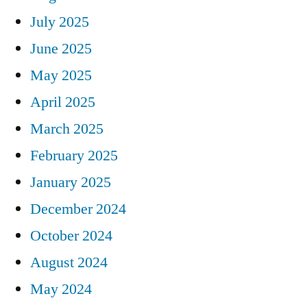
July 2025
June 2025
May 2025
April 2025
March 2025
February 2025
January 2025
December 2024
October 2024
August 2024
May 2024