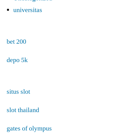
universitas
bet 200
depo 5k
situs slot
slot thailand
gates of olympus