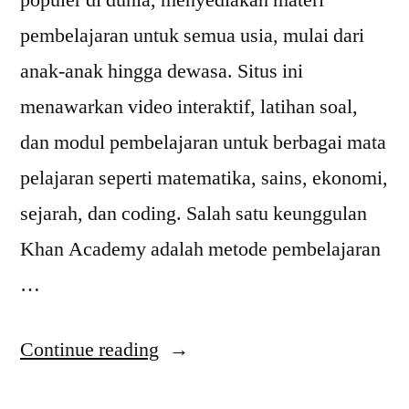
pembelajaran untuk semua usia, mulai dari
anak-anak hingga dewasa. Situs ini
menawarkan video interaktif, latihan soal,
dan modul pembelajaran untuk berbagai mata
pelajaran seperti matematika, sains, ekonomi,
sejarah, dan coding. Salah satu keunggulan
Khan Academy adalah metode pembelajaran
…
“5
Continue reading
Situs