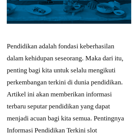
Pendidikan adalah fondasi keberhasilan
dalam kehidupan seseorang. Maka dari itu,
penting bagi kita untuk selalu mengikuti
perkembangan terkini di dunia pendidikan.
Artikel ini akan memberikan informasi
terbaru seputar pendidikan yang dapat
menjadi acuan bagi kita semua. Pentingnya
Informasi Pendidikan Terkini slot