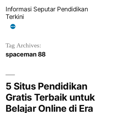
Skip
Informasi Seputar Pendidikan
to
Terkini
content
Tag Archives:
spaceman 88
5 Situs Pendidikan
Gratis Terbaik untuk
Belajar Online di Era