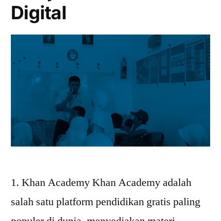
Digital
1. Khan Academy Khan Academy adalah
salah satu platform pendidikan gratis paling
populer di dunia, menyediakan materi