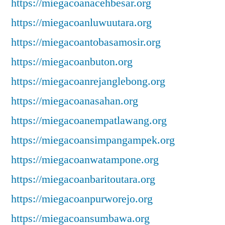
https://miegacoanacehbesar.org
https://miegacoanluwuutara.org
https://miegacoantobasamosir.org
https://miegacoanbuton.org
https://miegacoanrejanglebong.org
https://miegacoanasahan.org
https://miegacoanempatlawang.org
https://miegacoansimpangampek.org
https://miegacoanwatampone.org
https://miegacoanbaritoutara.org
https://miegacoanpurworejo.org
https://miegacoansumbawa.org