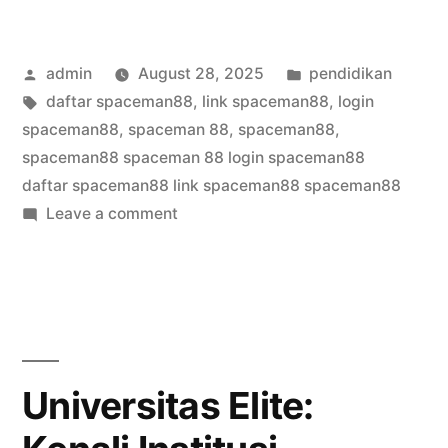
dan
Peluang
Posted
Posted
admin
August 28, 2025
pendidikan
dalam
by
Tags:
in
daftar spaceman88
,
link spaceman88
,
login
Dunia
spaceman88
,
spaceman 88
,
spaceman88
,
Pendidikan”
spaceman88 spaceman 88 login spaceman88
daftar spaceman88 link spaceman88 spaceman88
on
Leave a comment
Tantangan
dan
Peluang
dalam
Dunia
Pendidikan
Universitas Elite: