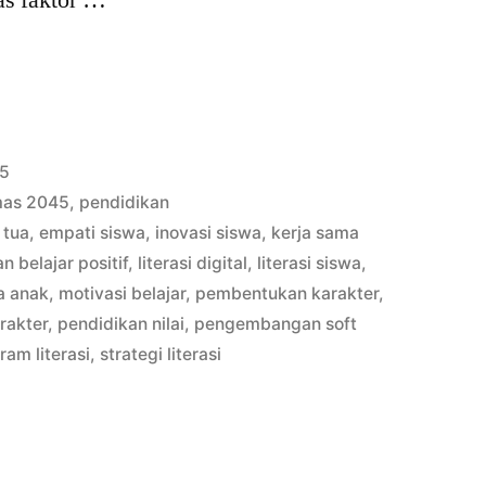
a
25
mas 2045
,
pendidikan
 tua
,
empati siswa
,
inovasi siswa
,
kerja sama
n belajar positif
,
literasi digital
,
literasi siswa
,
an
a anak
,
motivasi belajar
,
pembentukan karakter
,
rakter
,
pendidikan nilai
,
pengembangan soft
ram literasi
,
strategi literasi