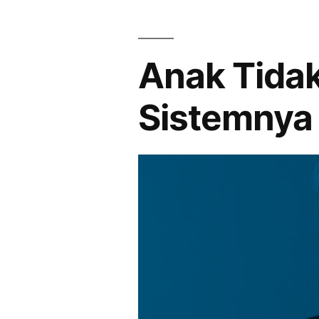
dan
Tantangan
Pembentuka
Anak Tida
Karakter
Siswa
Sistemnya 