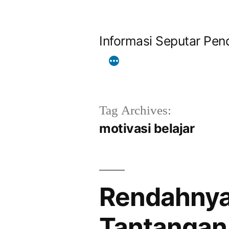
Skip
to
Informasi Seputar Pend
content
Tag Archives:
motivasi belajar
Rendahnya 
Tantangan