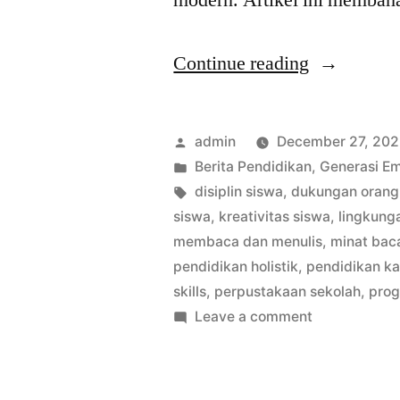
“Rendahny
Continue reading
Kualitas
Literasi
Posted
admin
December 27, 20
dan
by
Posted
Berita Pendidikan
,
Generasi E
in
Tags:
disiplin siswa
,
dukungan orang
Tantangan
siswa
,
kreativitas siswa
,
lingkunga
Pembentuk
membaca dan menulis
,
minat bac
pendidikan holistik
,
pendidikan ka
Karakter
skills
,
perpustakaan sekolah
,
prog
Siswa”
on
Leave a comment
Rendahnya
Kualitas
Literasi