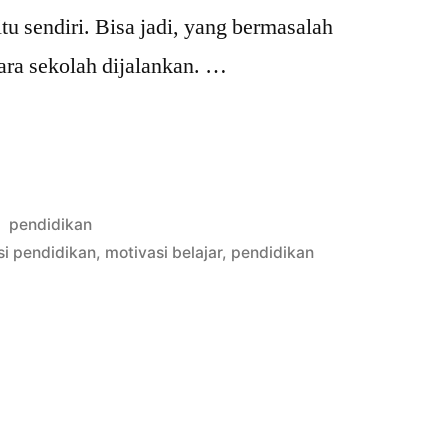
tu sendiri. Bisa jadi, yang bermasalah
ara sekolah dijalankan. …
Posted
pendidikan
in
si pendidikan
,
motivasi belajar
,
pendidikan