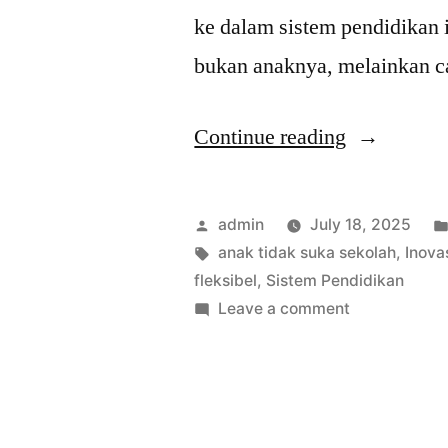
ke dalam sistem pendidikan i
bukan anaknya, melainkan c
“Anak
Continue reading
Tidak
Suka
Posted
admin
July 18, 2025
Sekolah?
by
Tags:
anak tidak suka sekolah
,
Inova
fleksibel
,
Sistem Pendidikan
Mungkin
on
Leave a comment
Sistemnya
Anak
Tidak
yang
Suka
Perlu
Sekolah?
Mungkin