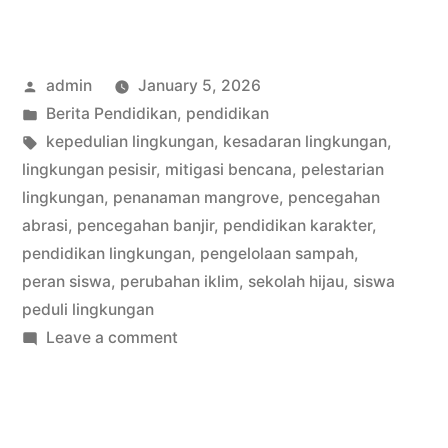
Lingkungan
Sejak
Posted
admin
January 5, 2026
Dini:
by
Posted
Berita Pendidikan
,
pendidikan
Peran
in
Tags:
kepedulian lingkungan
,
kesadaran lingkungan
,
Siswa
lingkungan pesisir
,
mitigasi bencana
,
pelestarian
lingkungan
,
penanaman mangrove
,
pencegahan
dalam
abrasi
,
pencegahan banjir
,
pendidikan karakter
,
Upaya
pendidikan lingkungan
,
pengelolaan sampah
,
peran siswa
,
perubahan iklim
,
sekolah hijau
,
siswa
Pencegahan
peduli lingkungan
Abrasi
on
Leave a comment
dan
Kepedulian
Lingkungan
Banjir”
Sejak