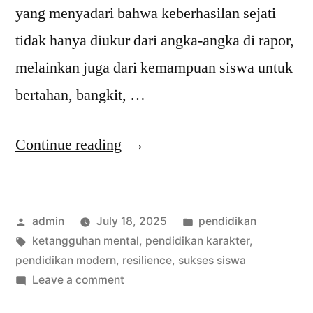
yang menyadari bahwa keberhasilan sejati
tidak hanya diukur dari angka-angka di rapor,
melainkan juga dari kemampuan siswa untuk
bertahan, bangkit, …
“Dari
Continue reading
Ranking
ke
Posted
Posted
admin
July 18, 2025
pendidikan
Resilience:
by
Tags:
in
ketangguhan mental
,
pendidikan karakter
,
Saatnya
pendidikan modern
,
resilience
,
sukses siswa
Ganti
on
Leave a comment
Dari
Ukuran