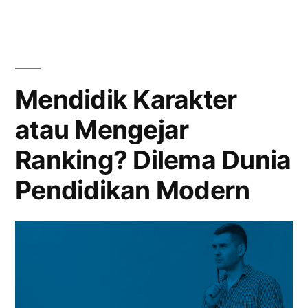
Ranking
Kesuksesan
ke
Resilience:
Siswa”
Saatnya
Ganti
Mendidik Karakter
Ukuran
atau Mengejar
Kesuksesan
Siswa
Ranking? Dilema Dunia
Pendidikan Modern