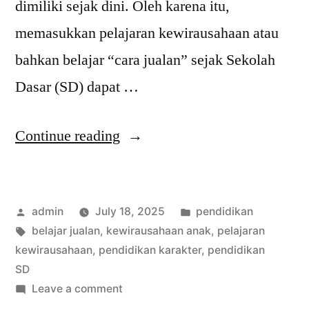
dimiliki sejak dini. Oleh karena itu,
memasukkan pelajaran kewirausahaan atau
bahkan belajar “cara jualan” sejak Sekolah
Dasar (SD) dapat …
“Pelajaran
Continue reading
Kewirausahaan:
Kenapa
Posted
Posted
admin
July 18, 2025
pendidikan
Sekolah
by
Tags:
in
belajar jualan
,
kewirausahaan anak
,
pelajaran
Harus
kewirausahaan
,
pendidikan karakter
,
pendidikan
Ajarkan
SD
on
Leave a comment
Cara
Pelajaran