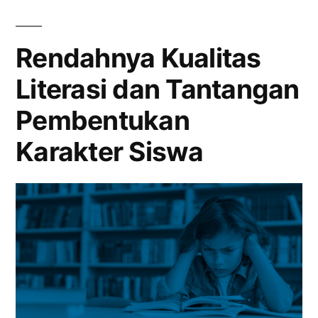
Dini:
Peran
Siswa
Rendahnya Kualitas
dalam
Literasi dan Tantangan
Upaya
Pencegahan
Pembentukan
Abrasi
dan
Karakter Siswa
Banjir