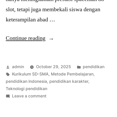
slot, tetapi juga membekali siswa dengan
keterampilan abad …
“Informasi
Continue reading
Terbaru
Pendidikan
Posted
Posted
admin
October 29, 2025
pendidikan
Indonesia
by
Tags:
in
Kurikulum SD-SMA
,
Metode Pembelajaran
,
dari
pendidikan Indonesia
,
pendidikan karakter
,
SD
Teknologi pendidikan
on
Leave a comment
hingga
Informasi
SMA
Terbaru