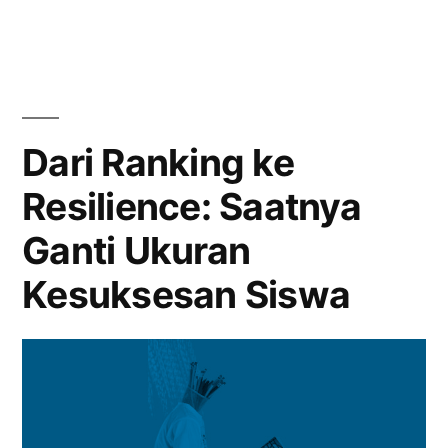
Jualan
Kewirausahaan:
Kenapa
Sejak
Sekolah
SD?”
Harus
Ajarkan
Dari Ranking ke
Cara
Resilience: Saatnya
Jualan
Sejak
Ganti Ukuran
SD?
Kesuksesan Siswa