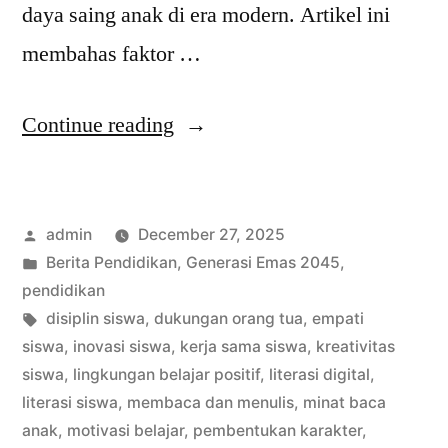
daya saing anak di era modern. Artikel ini
membahas faktor …
“Rendahnya
Continue reading
Kualitas
Literasi
Posted
admin
December 27, 2025
dan
by
Posted
Berita Pendidikan
,
Generasi Emas 2045
,
Tantangan
in
pendidikan
Pembentukan
Tags:
disiplin siswa
,
dukungan orang tua
,
empati
siswa
,
inovasi siswa
,
kerja sama siswa
,
kreativitas
Karakter
siswa
,
lingkungan belajar positif
,
literasi digital
,
Siswa”
literasi siswa
,
membaca dan menulis
,
minat baca
anak
,
motivasi belajar
,
pembentukan karakter
,