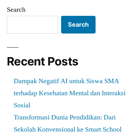
Pendidikan
atau
Search
Mengejar
Modern”
Ranking?
Search
Dilema
Dunia
Pendidikan
Modern
Recent Posts
Dampak Negatif AI untuk Siswa SMA
terhadap Kesehatan Mental dan Interaksi
Sosial
Transformasi Dunia Pendidikan: Dari
Sekolah Konvensional ke Smart School