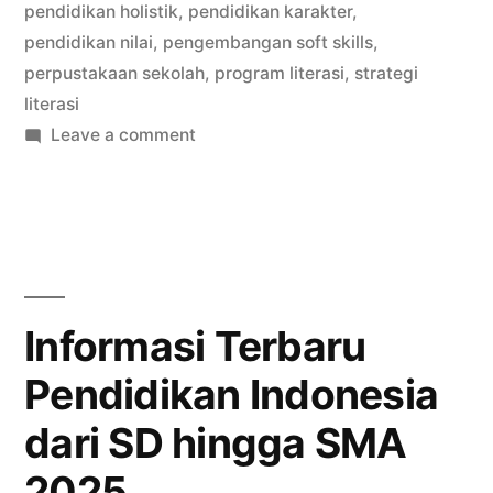
pendidikan holistik
,
pendidikan karakter
,
pendidikan nilai
,
pengembangan soft skills
,
perpustakaan sekolah
,
program literasi
,
strategi
literasi
on
Leave a comment
Rendahnya
Kualitas
Literasi
dan
Tantangan
Pembentukan
Informasi Terbaru
Karakter
Pendidikan Indonesia
Siswa
dari SD hingga SMA
2025