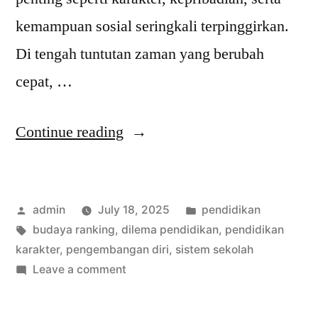
kemampuan sosial seringkali terpinggirkan.
Di tengah tuntutan zaman yang berubah
cepat, …
“Mendidik
Continue reading
Karakter
atau
Posted
Posted
admin
July 18, 2025
pendidikan
Mengejar
by
Tags:
in
budaya ranking
,
dilema pendidikan
,
pendidikan
Ranking?
karakter
,
pengembangan diri
,
sistem sekolah
Dilema
on
Leave a comment
Mendidik
Dunia
Karakter