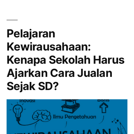
Pendidikan
2025”
Indonesia
dari
SD
Pelajaran
hingga
Kewirausahaan:
SMA
2025
Kenapa Sekolah Harus
Ajarkan Cara Jualan
Sejak SD?