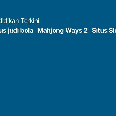
idikan Terkini
us judi bola
Mahjong Ways 2
Situs S