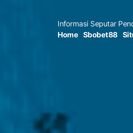
Skip
to
Informasi Seputar Pend
content
Home
Sbobet88
Sit