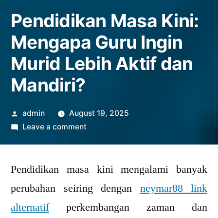
Pendidikan Masa Kini:
Mengapa Guru Ingin
Murid Lebih Aktif dan
Mandiri?
Posted
admin
August 19, 2025
by
on
Leave a comment
Pendidikan
Masa
Pendidikan masa kini mengalami banyak
Kini:
Mengapa
perubahan seiring dengan
neymar88 link
Guru
alternatif
perkembangan zaman dan
Ingin