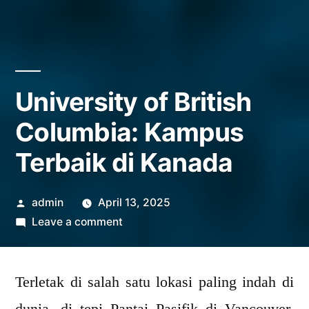
University of British
Columbia: Kampus
Terbaik di Kanada
Posted
admin
April 13, 2025
by
on
Leave a comment
University
of
Terletak di salah satu lokasi paling indah di
British
Columbia: