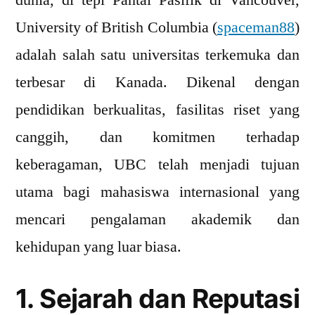
dunia, di tepi Pantai Pasifik di Vancouver,
Kampus
University of British Columbia (
spaceman88
)
Terbaik
di
adalah salah satu universitas terkemuka dan
Kanada
terbesar di Kanada. Dikenal dengan
pendidikan berkualitas, fasilitas riset yang
canggih, dan komitmen terhadap
keberagaman, UBC telah menjadi tujuan
utama bagi mahasiswa internasional yang
mencari pengalaman akademik dan
kehidupan yang luar biasa.
1. Sejarah dan Reputasi