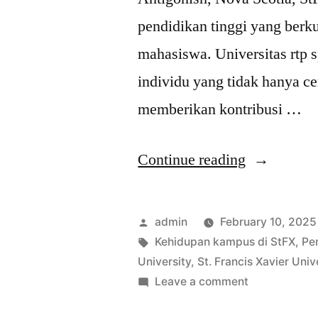
pendidikan tinggi yang berk
mahasiswa. Universitas rtp
individu yang tidak hanya ce
memberikan kontribusi …
“St.
Continue reading
Francis
Xavier
Posted
admin
February 10, 2025
University:
by
Tags:
Kehidupan kampus di StFX
,
Pe
University
,
St. Francis Xavier Univ
Menyediak
on
Leave a comment
Pendidikan
St.