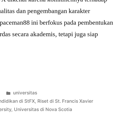
ualitas dan pengembangan karakter
 spaceman88 ini berfokus pada pembentukan
rdas secara akademis, tetapi juga siap
Posted
universitas
in
ndidikan di StFX
,
Riset di St. Francis Xavier
ersity
,
Universitas di Nova Scotia
an