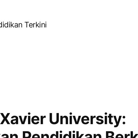
idikan Terkini
 Xavier University:
n Pendidikan Berku