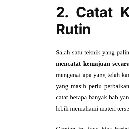
2. Catat 
Rutin
Salah satu teknik yang pali
mencatat kemajuan secara
mengenai apa yang telah kam
yang masih perlu perbaikan
catat berapa banyak bab ya
lebih memahami materi terseb
Catatan ini juga bisa beris