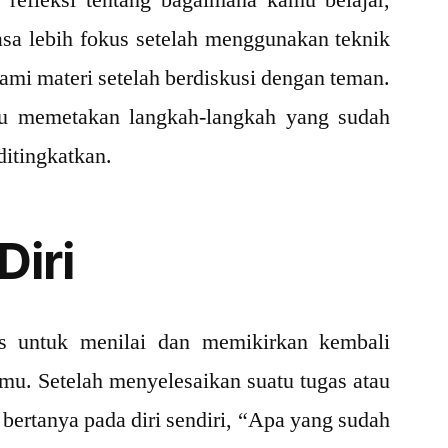
sa lebih fokus setelah menggunakan teknik
mi materi setelah berdiskusi dengan teman.
u memetakan langkah-langkah yang sudah
ditingkatkan.
Diri
s untuk menilai dan memikirkan kembali
u. Setelah menyelesaikan suatu tugas atau
 bertanya pada diri sendiri, “Apa yang sudah