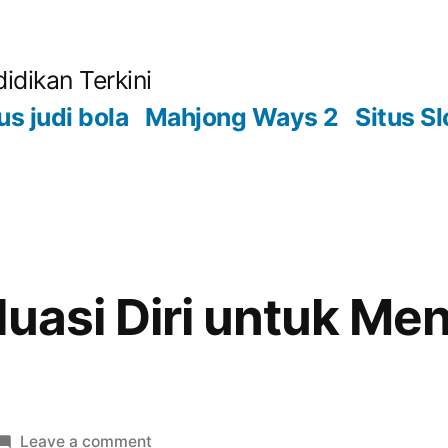
idikan Terkini
us judi bola
Mahjong Ways 2
Situs S
luasi Diri untuk Me
on
Leave a comment