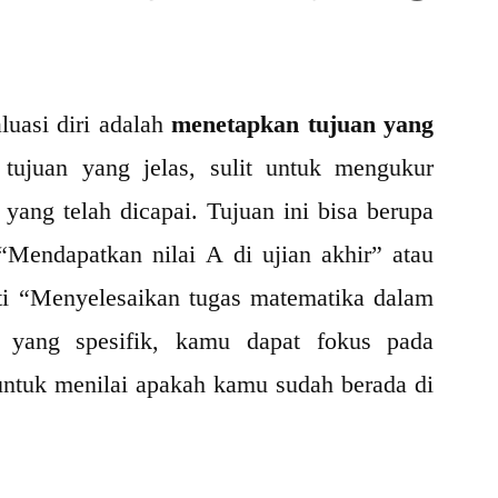
uasi diri adalah
menetapkan tujuan yang
 tujuan yang jelas, sulit untuk mengukur
yang telah dicapai. Tujuan ini bisa berupa
 “Mendapatkan nilai A di ujian akhir” atau
rti “Menyelesaikan tugas matematika dalam
 yang spesifik, kamu dapat fokus pada
ntuk menilai apakah kamu sudah berada di