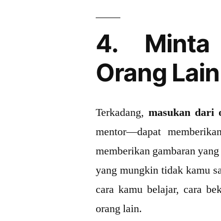
4. Minta
Orang Lain
Terkadang,
masukan dari o
mentor—dapat memberikan 
memberikan gambaran yang 
yang mungkin tidak kamu sa
cara kamu belajar, cara bek
orang lain.