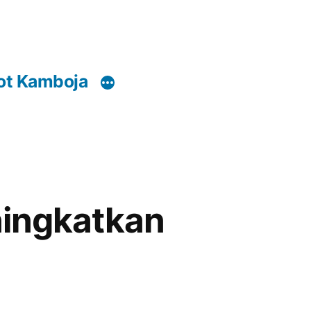
lot Kamboja
ningkatkan