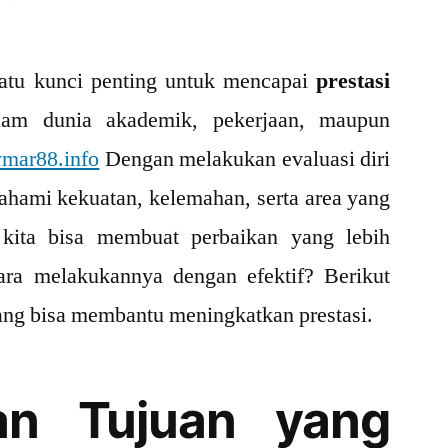
Teknik
Evaluasi
 satu kunci penting untuk mencapai
Diri
prestasi
untuk
lam dunia akademik, pekerjaan, maupun
Meningkatkan
mar88.info
Dengan melakukan evaluasi diri
Prestasi
mahami kekuatan, kelemahan, serta area yang
a kita bisa membuat perbaikan yang lebih
cara melakukannya dengan efektif? Berikut
 yang bisa membantu meningkatkan prestasi.
an Tujuan yang