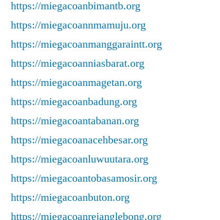
https://miegacoanbimantb.org
https://miegacoannmamuju.org
https://miegacoanmanggaraintt.org
https://miegacoanniasbarat.org
https://miegacoanmagetan.org
https://miegacoanbadung.org
https://miegacoantabanan.org
https://miegacoanacehbesar.org
https://miegacoanluwuutara.org
https://miegacoantobasamosir.org
https://miegacoanbuton.org
https://miegacoanrejanglebong.org