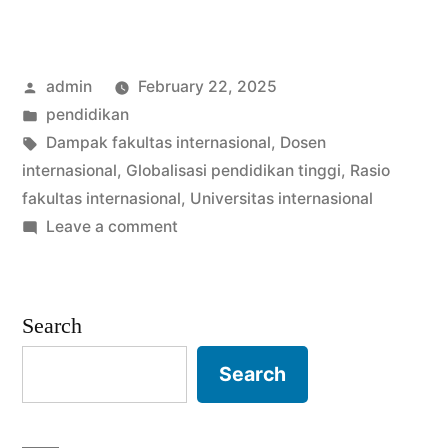
Fakultas
Internasional:
Posted
admin
February 22, 2025
Indikator
by
Posted
pendidikan
Globalisasi
in
Tags:
Dampak fakultas internasional
,
Dosen
dalam
internasional
,
Globalisasi pendidikan tinggi
,
Rasio
fakultas internasional
,
Universitas internasional
Pendidikan
on
Leave a comment
Tinggi”
Rasio
Fakultas
Internasional:
Search
Indikator
Globalisasi
Search
dalam
Pendidikan