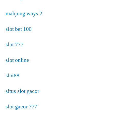
mahjong ways 2
slot bet 100
slot 777
slot online
slot88
situs slot gacor
slot gacor 777