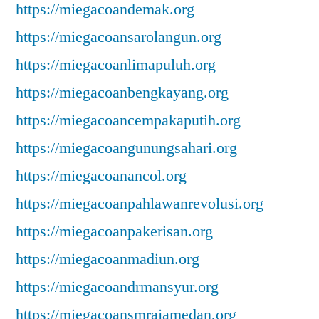
https://miegacoandemak.org
https://miegacoansarolangun.org
https://miegacoanlimapuluh.org
https://miegacoanbengkayang.org
https://miegacoancempakaputih.org
https://miegacoangunungsahari.org
https://miegacoanancol.org
https://miegacoanpahlawanrevolusi.org
https://miegacoanpakerisan.org
https://miegacoanmadiun.org
https://miegacoandrmansyur.org
https://miegacoansmrajamedan.org