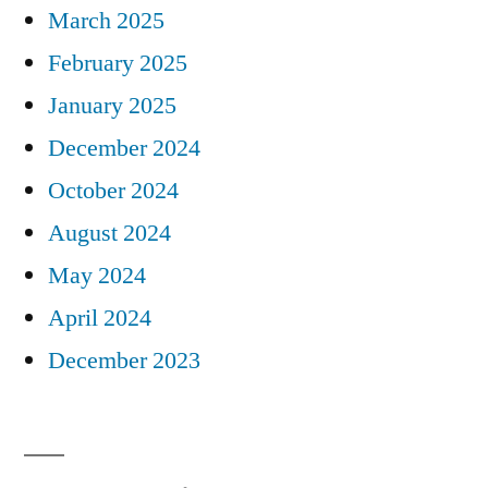
March 2025
February 2025
January 2025
December 2024
October 2024
August 2024
May 2024
April 2024
December 2023