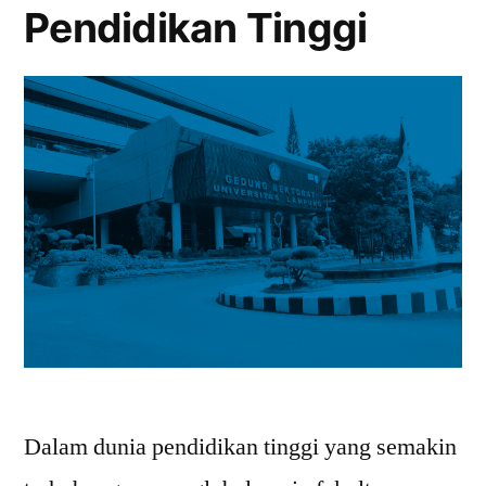
Pendidikan Tinggi
Dalam dunia pendidikan tinggi yang semakin