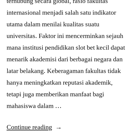
terhubung secara global, rasio fakultas
internasional menjadi salah satu indikator
utama dalam menilai kualitas suatu
universitas. Faktor ini mencerminkan sejauh
mana institusi pendidikan slot bet kecil dapat
menarik akademisi dari berbagai negara dan
latar belakang. Keberagaman fakultas tidak
hanya meningkatkan reputasi akademik,
tetapi juga memberikan manfaat bagi
mahasiswa dalam …
“Rasio
Continue reading