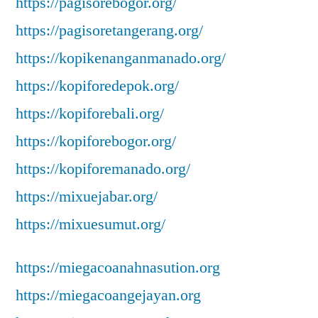
https://pagisorebogor.org/
https://pagisoretangerang.org/
https://kopikenanganmanado.org/
https://kopiforedepok.org/
https://kopiforebali.org/
https://kopiforebogor.org/
https://kopiforemanado.org/
https://mixuejabar.org/
https://mixuesumut.org/
https://miegacoanahnasution.org
https://miegacoangejayan.org