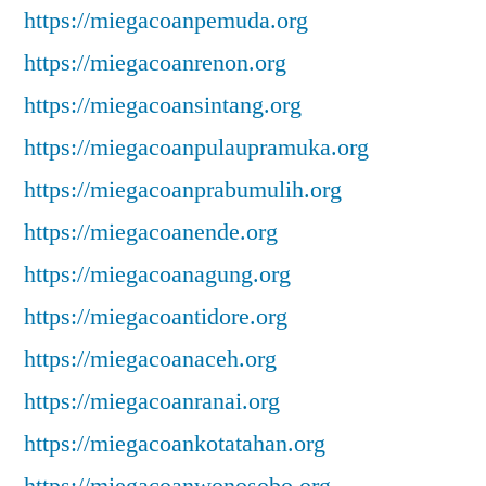
https://miegacoanpemuda.org
https://miegacoanrenon.org
https://miegacoansintang.org
https://miegacoanpulaupramuka.org
https://miegacoanprabumulih.org
https://miegacoanende.org
https://miegacoanagung.org
https://miegacoantidore.org
https://miegacoanaceh.org
https://miegacoanranai.org
https://miegacoankotatahan.org