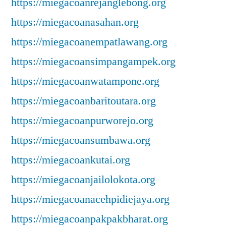
https://miegacoanrejanglebong.org
https://miegacoanasahan.org
https://miegacoanempatlawang.org
https://miegacoansimpangampek.org
https://miegacoanwatampone.org
https://miegacoanbaritoutara.org
https://miegacoanpurworejo.org
https://miegacoansumbawa.org
https://miegacoankutai.org
https://miegacoanjailolokota.org
https://miegacoanacehpidiejaya.org
https://miegacoanpakpakbharat.org