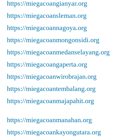
https://miegacoangianyar.org
https://miegacoansleman.org
https://miegacoannagoya.org
https://miegacoanmongonsidi.org
https://miegacoanmedanselayang.org
https://miegacoangaperta.org
https://miegacoanwirobrajan.org
https://miegacoantembalang.org
https://miegacoanmajapahit.org
https://miegacoanmanahan.org
https://miegacoankayongutara.org