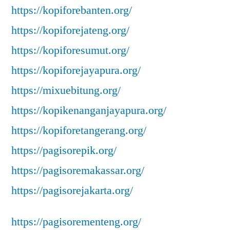
https://kopiforebanten.org/
https://kopiforejateng.org/
https://kopiforesumut.org/
https://kopiforejayapura.org/
https://mixuebitung.org/
https://kopikenanganjayapura.org/
https://kopiforetangerang.org/
https://pagisorepik.org/
https://pagisoremakassar.org/
https://pagisorejakarta.org/
https://pagisorementeng.org/