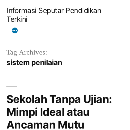
Skip
Informasi Seputar Pendidikan
to
Terkini
content
Tag Archives:
sistem penilaian
Sekolah Tanpa Ujian:
Mimpi Ideal atau
Ancaman Mutu