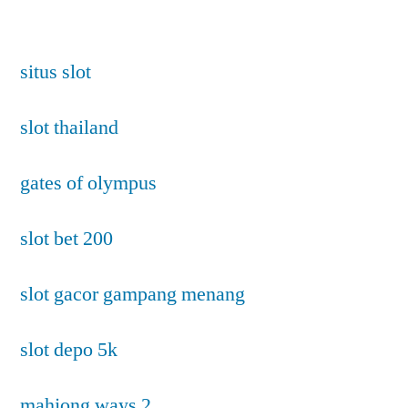
situs slot
slot thailand
gates of olympus
slot bet 200
slot gacor gampang menang
slot depo 5k
mahjong ways 2