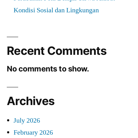
Kondisi Sosial dan Lingkungan
Recent Comments
No comments to show.
Archives
July 2026
February 2026