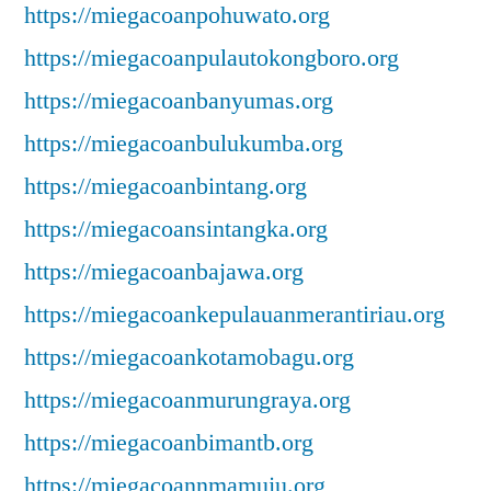
https://miegacoanpohuwato.org
https://miegacoanpulautokongboro.org
https://miegacoanbanyumas.org
https://miegacoanbulukumba.org
https://miegacoanbintang.org
https://miegacoansintangka.org
https://miegacoanbajawa.org
https://miegacoankepulauanmerantiriau.org
https://miegacoankotamobagu.org
https://miegacoanmurungraya.org
https://miegacoanbimantb.org
https://miegacoannmamuju.org