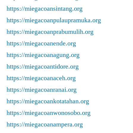
https://miegacoansintang.org
https://miegacoanpulaupramuka.org
https://miegacoanprabumulih.org
https://miegacoanende.org
https://miegacoanagung.org
https://miegacoantidore.org
https://miegacoanaceh.org
https://miegacoanranai.org
https://miegacoankotatahan.org
https://miegacoanwonosobo.org
https://miegacoanampera.org