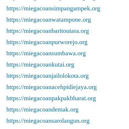
https://miegacoansimpangampek.org
https://miegacoanwatampone.org
https://miegacoanbaritoutara.org
https://miegacoanpurworejo.org
https://miegacoansumbawa.org
https://miegacoankutai.org
https://miegacoanjailolokota.org
https://miegacoanacehpidiejaya.org
https://miegacoanpakpakbharat.org
https://miegacoandemak.org
https://miegacoansarolangun.org