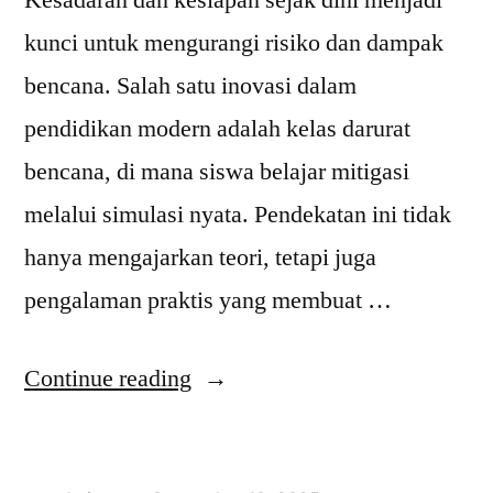
Kesadaran dan kesiapan sejak dini menjadi
kunci untuk mengurangi risiko dan dampak
bencana. Salah satu inovasi dalam
pendidikan modern adalah kelas darurat
bencana, di mana siswa belajar mitigasi
melalui simulasi nyata. Pendekatan ini tidak
hanya mengajarkan teori, tetapi juga
pengalaman praktis yang membuat …
“Kelas
Continue reading
Darurat
Bencana: