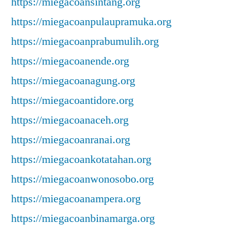
https://miegacoansintang.org
https://miegacoanpulaupramuka.org
https://miegacoanprabumulih.org
https://miegacoanende.org
https://miegacoanagung.org
https://miegacoantidore.org
https://miegacoanaceh.org
https://miegacoanranai.org
https://miegacoankotatahan.org
https://miegacoanwonosobo.org
https://miegacoanampera.org
https://miegacoanbinamarga.org