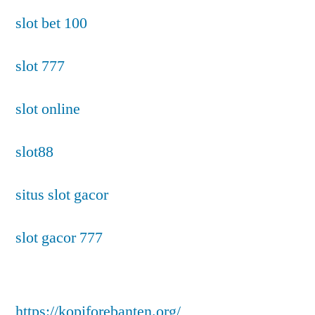
slot bet 100
slot 777
slot online
slot88
situs slot gacor
slot gacor 777
https://kopiforebanten.org/