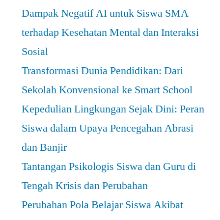
Dampak Negatif AI untuk Siswa SMA
terhadap Kesehatan Mental dan Interaksi
Sosial
Transformasi Dunia Pendidikan: Dari
Sekolah Konvensional ke Smart School
Kepedulian Lingkungan Sejak Dini: Peran
Siswa dalam Upaya Pencegahan Abrasi
dan Banjir
Tantangan Psikologis Siswa dan Guru di
Tengah Krisis dan Perubahan
Perubahan Pola Belajar Siswa Akibat