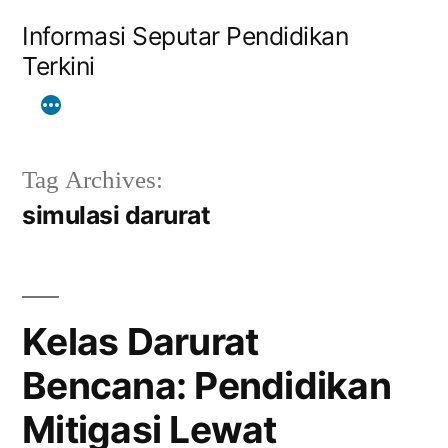
Skip
Informasi Seputar Pendidikan
to
Terkini
content
Tag Archives:
simulasi darurat
Kelas Darurat
Bencana: Pendidikan
Mitigasi Lewat