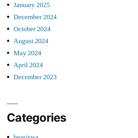
January 2025
December 2024
October 2024
August 2024
May 2024
April 2024
December 2023
Categories
beasiswa