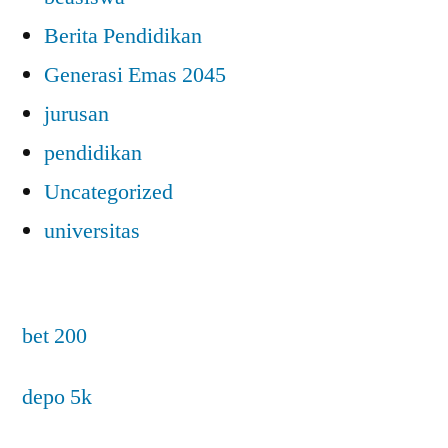
Berita Pendidikan
Generasi Emas 2045
jurusan
pendidikan
Uncategorized
universitas
bet 200
depo 5k