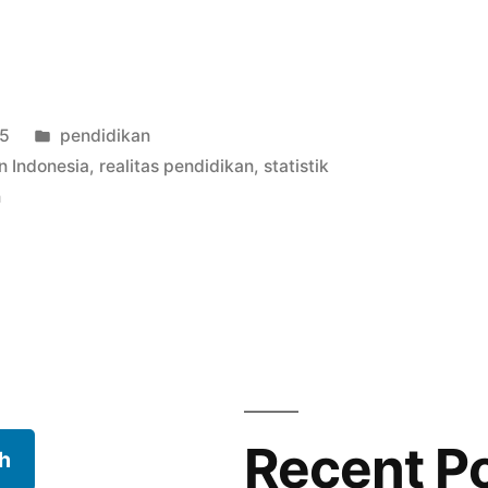
n
Posted
25
pendidikan
in
n Indonesia
,
realitas pendidikan
,
statistik
n
Recent P
h