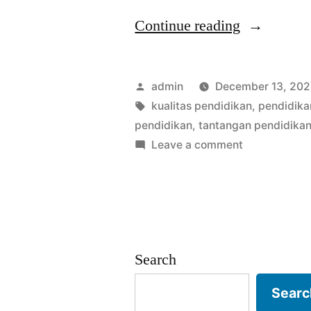
“Pendidika
Continue reading
Indonesia
Tak
Posted
admin
December 13, 20
Seindah
by
Tags:
kualitas pendidikan
,
pendidika
pendidikan
,
tantangan pendidika
Statistik
on
Leave a comment
Resmi”
Pendidikan
Indonesia
Tak
Seindah
Statistik
Search
Resmi
Searc