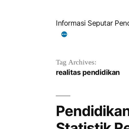
Skip
to
Informasi Seputar Pend
content
Tag Archives:
realitas pendidikan
Pendidikan
Statistik R