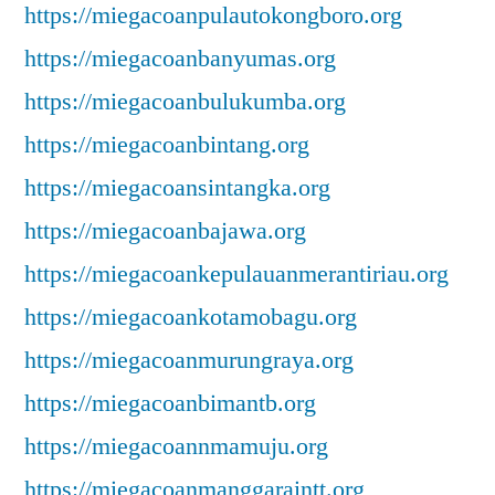
https://miegacoanpulautokongboro.org
https://miegacoanbanyumas.org
https://miegacoanbulukumba.org
https://miegacoanbintang.org
https://miegacoansintangka.org
https://miegacoanbajawa.org
https://miegacoankepulauanmerantiriau.org
https://miegacoankotamobagu.org
https://miegacoanmurungraya.org
https://miegacoanbimantb.org
https://miegacoannmamuju.org
https://miegacoanmanggaraintt.org