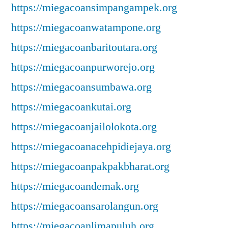
https://miegacoansimpangampek.org
https://miegacoanwatampone.org
https://miegacoanbaritoutara.org
https://miegacoanpurworejo.org
https://miegacoansumbawa.org
https://miegacoankutai.org
https://miegacoanjailolokota.org
https://miegacoanacehpidiejaya.org
https://miegacoanpakpakbharat.org
https://miegacoandemak.org
https://miegacoansarolangun.org
https://miegacoanlimapuluh.org