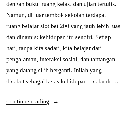
dengan buku, ruang kelas, dan ujian tertulis.
Namun, di luar tembok sekolah terdapat
ruang belajar slot bet 200 yang jauh lebih luas
dan dinamis: kehidupan itu sendiri. Setiap
hari, tanpa kita sadari, kita belajar dari
pengalaman, interaksi sosial, dan tantangan
yang datang silih berganti. Inilah yang
disebut sebagai kelas kehidupan—sebuah …
“Kelas
Continue reading
Kehidupan:
Pendidikan