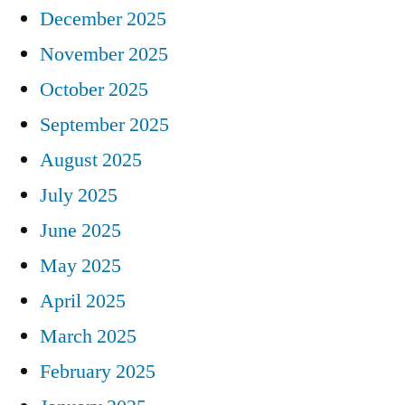
December 2025
November 2025
October 2025
September 2025
August 2025
July 2025
June 2025
May 2025
April 2025
March 2025
February 2025