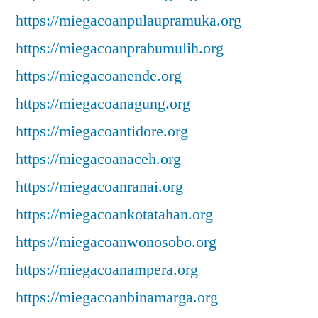
https://miegacoanpulaupramuka.org
https://miegacoanprabumulih.org
https://miegacoanende.org
https://miegacoanagung.org
https://miegacoantidore.org
https://miegacoanaceh.org
https://miegacoanranai.org
https://miegacoankotatahan.org
https://miegacoanwonosobo.org
https://miegacoanampera.org
https://miegacoanbinamarga.org