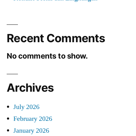
Recent Comments
No comments to show.
Archives
July 2026
February 2026
January 2026