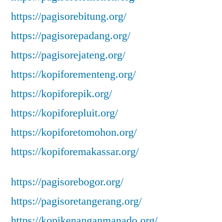
https://pagisorebitung.org/
https://pagisorepadang.org/
https://pagisorejateng.org/
https://kopiforementeng.org/
https://kopiforepik.org/
https://kopiforepluit.org/
https://kopiforetomohon.org/
https://kopiforemakassar.org/
https://pagisorebogor.org/
https://pagisoretangerang.org/
https://kopikenanganmanado.org/