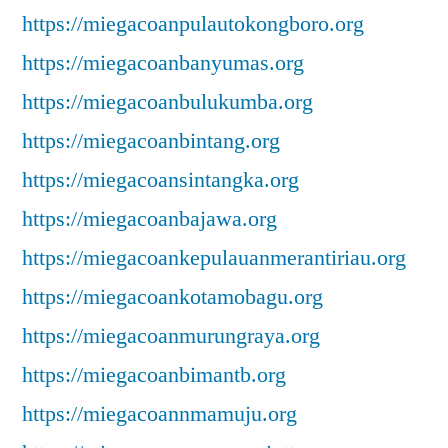
https://miegacoanpulautokongboro.org
https://miegacoanbanyumas.org
https://miegacoanbulukumba.org
https://miegacoanbintang.org
https://miegacoansintangka.org
https://miegacoanbajawa.org
https://miegacoankepulauanmerantiriau.org
https://miegacoankotamobagu.org
https://miegacoanmurungraya.org
https://miegacoanbimantb.org
https://miegacoannmamuju.org