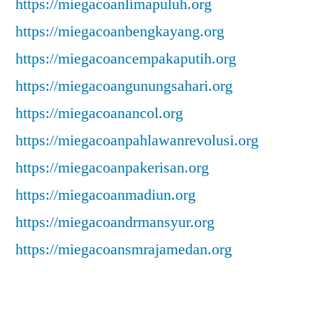
https://miegacoanlimapuluh.org
https://miegacoanbengkayang.org
https://miegacoancempakaputih.org
https://miegacoangunungsahari.org
https://miegacoanancol.org
https://miegacoanpahlawanrevolusi.org
https://miegacoanpakerisan.org
https://miegacoanmadiun.org
https://miegacoandrmansyur.org
https://miegacoansmrajamedan.org