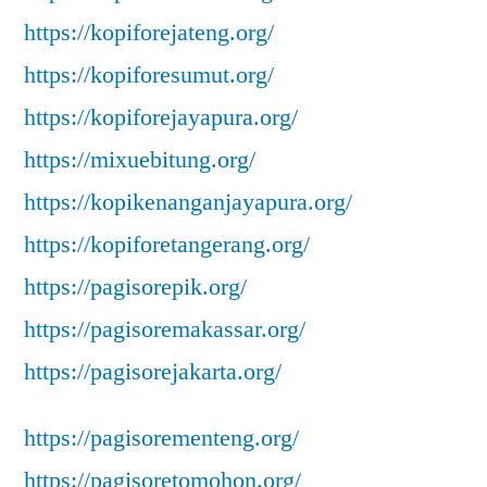
https://kopiforejateng.org/
https://kopiforesumut.org/
https://kopiforejayapura.org/
https://mixuebitung.org/
https://kopikenanganjayapura.org/
https://kopiforetangerang.org/
https://pagisorepik.org/
https://pagisoremakassar.org/
https://pagisorejakarta.org/
https://pagisorementeng.org/
https://pagisoretomohon.org/