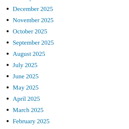
December 2025
November 2025
October 2025
September 2025
August 2025
July 2025
June 2025
May 2025
April 2025
March 2025
February 2025