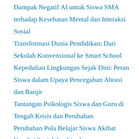
Dampak Negatif AI untuk Siswa SMA
terhadap Kesehatan Mental dan Interaksi
Sosial
Transformasi Dunia Pendidikan: Dari
Sekolah Konvensional ke Smart School
Kepedulian Lingkungan Sejak Dini: Peran
Siswa dalam Upaya Pencegahan Abrasi
dan Banjir
Tantangan Psikologis Siswa dan Guru di
Tengah Krisis dan Perubahan
Perubahan Pola Belajar Siswa Akibat