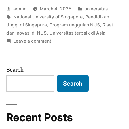
Posted
Posted
admin
March 4, 2025
universitas
Singapore:
by
Tags:
in
National University of Singapore
,
Pendidikan
Pemimpin
tinggi di Singapura
,
Program unggulan NUS
,
Riset
Pendidikan
dan inovasi di NUS
,
Universitas terbaik di Asia
on
Leave a comment
di
National
Asia”
University
of
Search
Singapore:
Pemimpin
Search
Pendidikan
di
Asia
Recent Posts