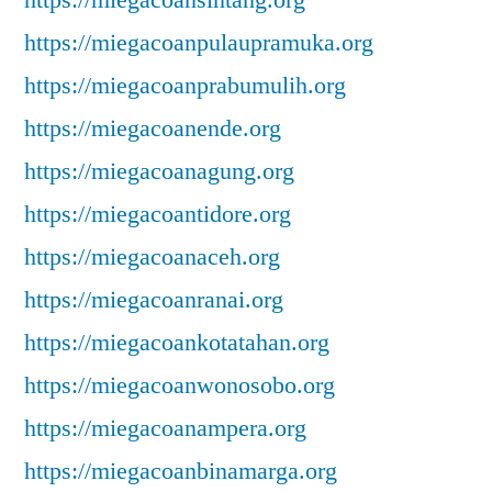
https://miegacoansintang.org
https://miegacoanpulaupramuka.org
https://miegacoanprabumulih.org
https://miegacoanende.org
https://miegacoanagung.org
https://miegacoantidore.org
https://miegacoanaceh.org
https://miegacoanranai.org
https://miegacoankotatahan.org
https://miegacoanwonosobo.org
https://miegacoanampera.org
https://miegacoanbinamarga.org