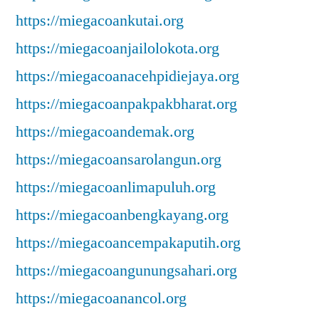
https://miegacoankutai.org
https://miegacoanjailolokota.org
https://miegacoanacehpidiejaya.org
https://miegacoanpakpakbharat.org
https://miegacoandemak.org
https://miegacoansarolangun.org
https://miegacoanlimapuluh.org
https://miegacoanbengkayang.org
https://miegacoancempakaputih.org
https://miegacoangunungsahari.org
https://miegacoanancol.org