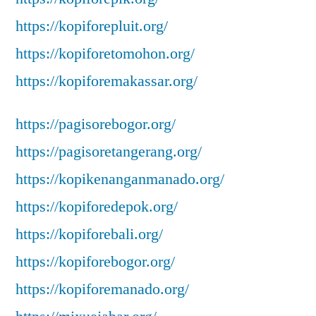
https://kopiforepluit.org/
https://kopiforetomohon.org/
https://kopiforemakassar.org/
https://pagisorebogor.org/
https://pagisoretangerang.org/
https://kopikenanganmanado.org/
https://kopiforedepok.org/
https://kopiforebali.org/
https://kopiforebogor.org/
https://kopiforemanado.org/