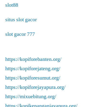
slot88
situs slot gacor
slot gacor 777
https://kopiforebanten.org/
https://kopiforejateng.org/
https://kopiforesumut.org/
https://kopiforejayapura.org/
https://mixuebitung.org/
https://kopikenanganjayapura.org/