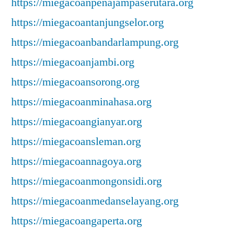
https://miegacoanpenajampaserutara.org
https://miegacoantanjungselor.org
https://miegacoanbandarlampung.org
https://miegacoanjambi.org
https://miegacoansorong.org
https://miegacoanminahasa.org
https://miegacoangianyar.org
https://miegacoansleman.org
https://miegacoannagoya.org
https://miegacoanmongonsidi.org
https://miegacoanmedanselayang.org
https://miegacoangaperta.org