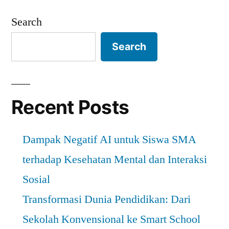
Belajar
Search
Siswa
Akibat
Search
Kondisi
Sosial
dan
Lingkungan
Recent Posts
Dampak Negatif AI untuk Siswa SMA
terhadap Kesehatan Mental dan Interaksi
Sosial
Transformasi Dunia Pendidikan: Dari
Sekolah Konvensional ke Smart School