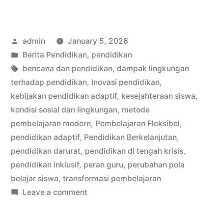
Pola
Belajar
Posted
admin
January 5, 2026
Siswa
by
Posted
Berita Pendidikan
,
pendidikan
Akibat
in
Tags:
bencana dan pendidikan
,
dampak lingkungan
Kondisi
terhadap pendidikan
,
Inovasi pendidikan
,
kebijakan pendidikan adaptif
,
kesejahteraan siswa
,
Sosial
kondisi sosial dan lingkungan
,
metode
dan
pembelajaran modern
,
Pembelajaran Fleksibel
,
pendidikan adaptif
,
Pendidikan Berkelanjutan
,
Lingkungan”
pendidikan darurat
,
pendidikan di tengah krisis
,
pendidikan inklusif
,
peran guru
,
perubahan pola
belajar siswa
,
transformasi pembelajaran
on
Leave a comment
Perubahan
Pola