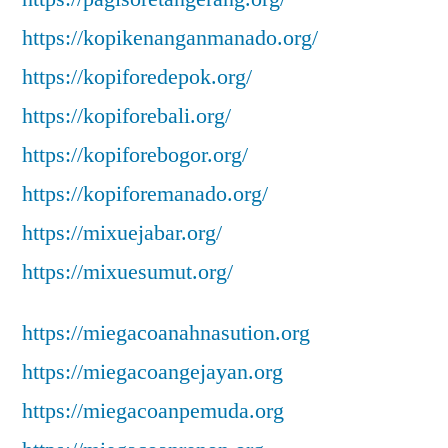
https://kopikenanganmanado.org/
https://kopiforedepok.org/
https://kopiforebali.org/
https://kopiforebogor.org/
https://kopiforemanado.org/
https://mixuejabar.org/
https://mixuesumut.org/
https://miegacoanahnasution.org
https://miegacoangejayan.org
https://miegacoanpemuda.org