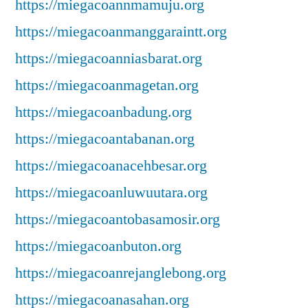
https://miegacoannmamuju.org
https://miegacoanmanggaraintt.org
https://miegacoanniasbarat.org
https://miegacoanmagetan.org
https://miegacoanbadung.org
https://miegacoantabanan.org
https://miegacoanacehbesar.org
https://miegacoanluwuutara.org
https://miegacoantobasamosir.org
https://miegacoanbuton.org
https://miegacoanrejanglebong.org
https://miegacoanasahan.org