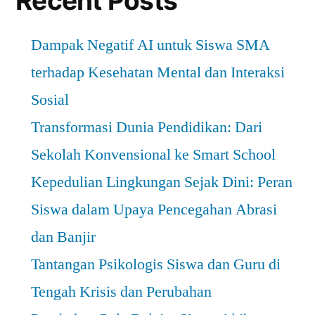
Recent Posts
Dampak Negatif AI untuk Siswa SMA
terhadap Kesehatan Mental dan Interaksi
Sosial
Transformasi Dunia Pendidikan: Dari
Sekolah Konvensional ke Smart School
Kepedulian Lingkungan Sejak Dini: Peran
Siswa dalam Upaya Pencegahan Abrasi
dan Banjir
Tantangan Psikologis Siswa dan Guru di
Tengah Krisis dan Perubahan