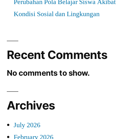
Perubahan Pola Belajar Siswa Akibat
Kondisi Sosial dan Lingkungan
Recent Comments
No comments to show.
Archives
July 2026
February 2026