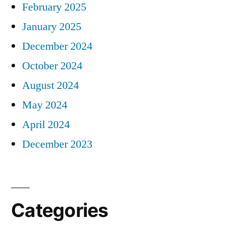
February 2025
January 2025
December 2024
October 2024
August 2024
May 2024
April 2024
December 2023
Categories