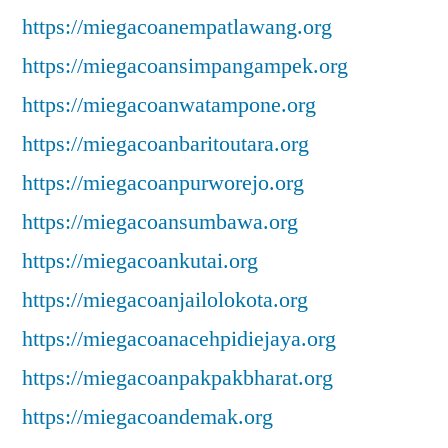
https://miegacoanempatlawang.org
https://miegacoansimpangampek.org
https://miegacoanwatampone.org
https://miegacoanbaritoutara.org
https://miegacoanpurworejo.org
https://miegacoansumbawa.org
https://miegacoankutai.org
https://miegacoanjailolokota.org
https://miegacoanacehpidiejaya.org
https://miegacoanpakpakbharat.org
https://miegacoandemak.org