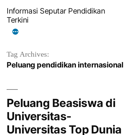
Skip
Informasi Seputar Pendidikan
to
Terkini
content
Tag Archives:
Peluang pendidikan internasional
Peluang Beasiswa di
Universitas-
Universitas Top Dunia