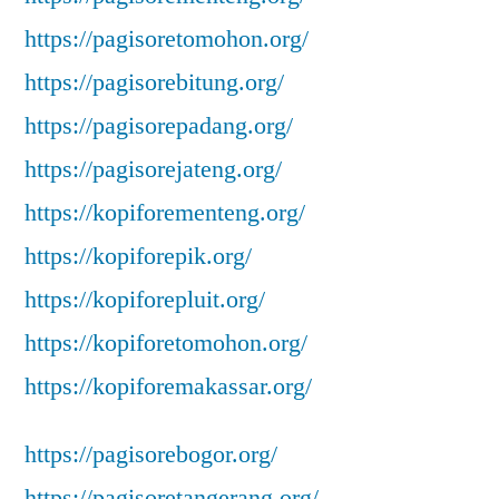
https://pagisoretomohon.org/
https://pagisorebitung.org/
https://pagisorepadang.org/
https://pagisorejateng.org/
https://kopiforementeng.org/
https://kopiforepik.org/
https://kopiforepluit.org/
https://kopiforetomohon.org/
https://kopiforemakassar.org/
https://pagisorebogor.org/
https://pagisoretangerang.org/