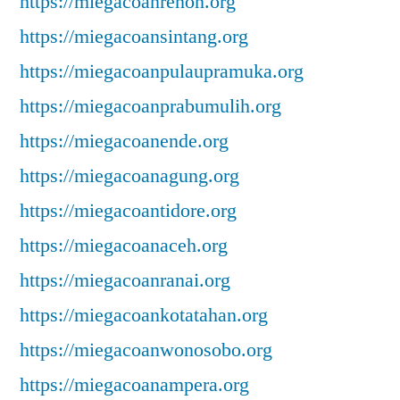
https://miegacoanrenon.org
https://miegacoansintang.org
https://miegacoanpulaupramuka.org
https://miegacoanprabumulih.org
https://miegacoanende.org
https://miegacoanagung.org
https://miegacoantidore.org
https://miegacoanaceh.org
https://miegacoanranai.org
https://miegacoankotatahan.org
https://miegacoanwonosobo.org
https://miegacoanampera.org