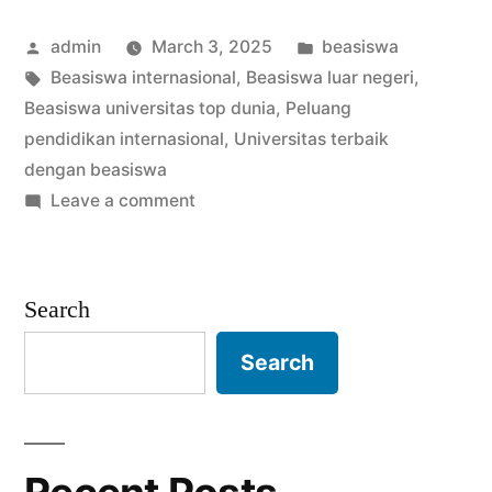
di
Posted
Posted
admin
March 3, 2025
beasiswa
Universitas-
by
Tags:
in
Beasiswa internasional
,
Beasiswa luar negeri
,
Universitas
Beasiswa universitas top dunia
,
Peluang
Top
pendidikan internasional
,
Universitas terbaik
dengan beasiswa
Dunia”
on
Leave a comment
Peluang
Beasiswa
di
Search
Universitas-
Universitas
Search
Top
Dunia