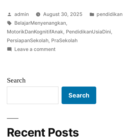
Kunci
Posted
Posted
admin
August 30, 2025
pendidikan
Agar
by
Tags:
in
BelajarMenyenangkan
,
Anak
MotorikDanKognitifAnak
,
PendidikanUsiaDini
,
Siap
PersiapanSekolah
,
PraSekolah
on
Leave a comment
dan
Pra-
Tidak
Sekolah:
Kunci
Kesulitan
Search
Agar
di
Anak
Search
Sekolah
Siap
dan
Dasar”
Tidak
Kesulitan
Recent Posts
di