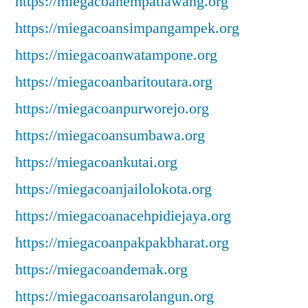
https://miegacoanempatlawang.org
https://miegacoansimpangampek.org
https://miegacoanwatampone.org
https://miegacoanbaritoutara.org
https://miegacoanpurworejo.org
https://miegacoansumbawa.org
https://miegacoankutai.org
https://miegacoanjailolokota.org
https://miegacoanacehpidiejaya.org
https://miegacoanpakpakbharat.org
https://miegacoandemak.org
https://miegacoansarolangun.org