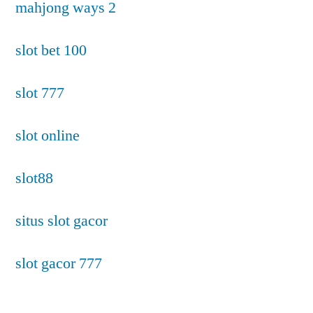
mahjong ways 2
slot bet 100
slot 777
slot online
slot88
situs slot gacor
slot gacor 777