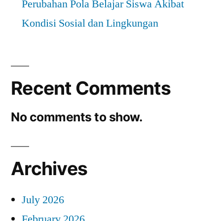
Perubahan Pola Belajar Siswa Akibat
Kondisi Sosial dan Lingkungan
Recent Comments
No comments to show.
Archives
July 2026
February 2026