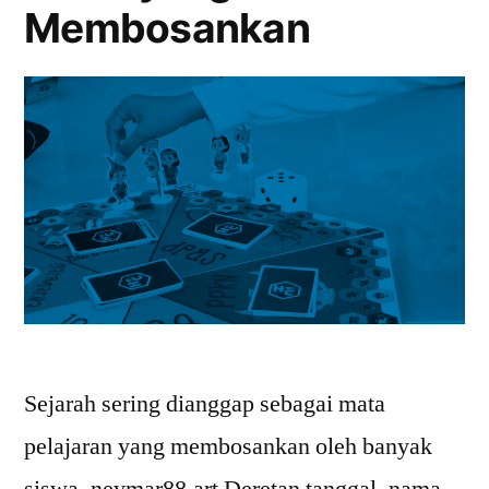
Membosankan
Sejarah sering dianggap sebagai mata
pelajaran yang membosankan oleh banyak
siswa. neymar88.art Deretan tanggal, nama