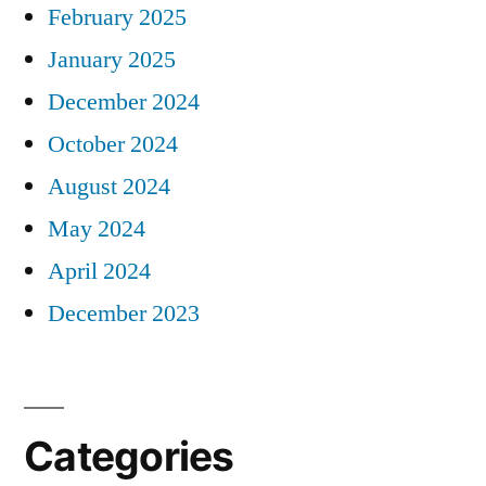
February 2025
January 2025
December 2024
October 2024
August 2024
May 2024
April 2024
December 2023
Categories