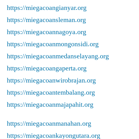
https://miegacoangianyar.org
https://miegacoansleman.org
https://miegacoannagoya.org
https://miegacoanmongonsidi.org
https://miegacoanmedanselayang.org
https://miegacoangaperta.org
https://miegacoanwirobrajan.org
https://miegacoantembalang.org
https://miegacoanmajapahit.org
https://miegacoanmanahan.org
https://miegacoankayongutara.org