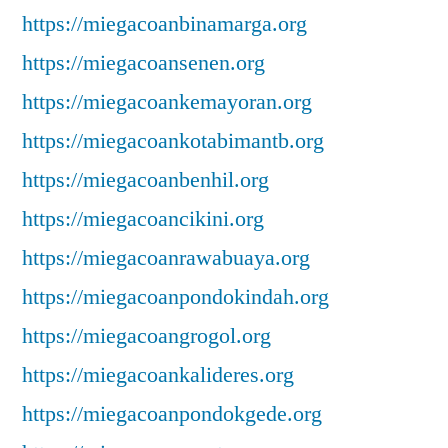
https://miegacoanbinamarga.org
https://miegacoansenen.org
https://miegacoankemayoran.org
https://miegacoankotabimantb.org
https://miegacoanbenhil.org
https://miegacoancikini.org
https://miegacoanrawabuaya.org
https://miegacoanpondokindah.org
https://miegacoangrogol.org
https://miegacoankalideres.org
https://miegacoanpondokgede.org