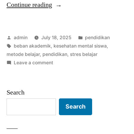
“Belajar
Continue reading
Bikin
Lelah,
Posted
Posted
admin
July 18, 2025
pendidikan
Tapi
by
Tags:
in
beban akademik
,
kesehatan mental siswa
,
Bodoh
metode belajar
,
pendidikan
,
stres belajar
Juga
on
Leave a comment
Belajar
Nggak
Bikin
Enak:
Lelah,
Search
Tapi
Dilema
Bodoh
Search
Pendidikan
Juga
Zaman
Nggak
Enak:
Sekarang”