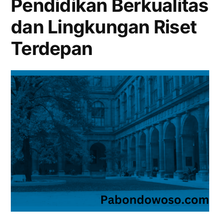
Pendidikan Berkualitas
dan Lingkungan Riset
Terdepan