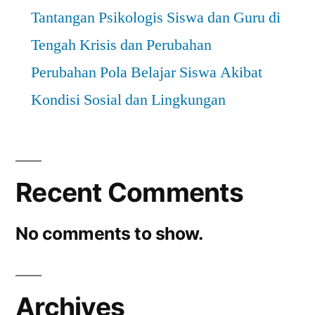
Tantangan Psikologis Siswa dan Guru di
Tengah Krisis dan Perubahan
Perubahan Pola Belajar Siswa Akibat
Kondisi Sosial dan Lingkungan
Recent Comments
No comments to show.
Archives