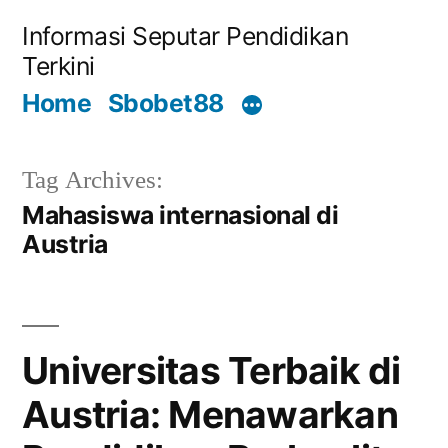
Skip
Informasi Seputar Pendidikan
to
Terkini
content
Home
Sbobet88
Tag Archives:
Mahasiswa internasional di
Austria
Universitas Terbaik di
Austria: Menawarkan