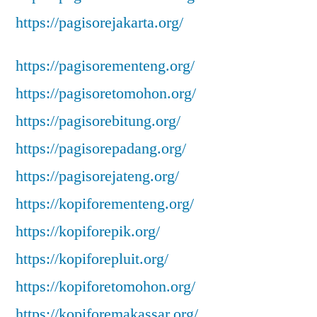
https://pagisorejakarta.org/
https://pagisorementeng.org/
https://pagisoretomohon.org/
https://pagisorebitung.org/
https://pagisorepadang.org/
https://pagisorejateng.org/
https://kopiforementeng.org/
https://kopiforepik.org/
https://kopiforepluit.org/
https://kopiforetomohon.org/
https://kopiforemakassar.org/