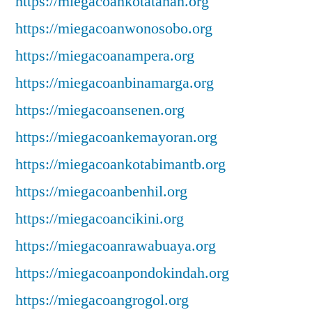
https://miegacoankotatahan.org
https://miegacoanwonosobo.org
https://miegacoanampera.org
https://miegacoanbinamarga.org
https://miegacoansenen.org
https://miegacoankemayoran.org
https://miegacoankotabimantb.org
https://miegacoanbenhil.org
https://miegacoancikini.org
https://miegacoanrawabuaya.org
https://miegacoanpondokindah.org
https://miegacoangrogol.org