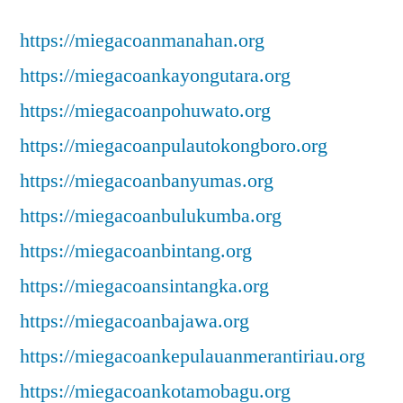
https://miegacoanmanahan.org
https://miegacoankayongutara.org
https://miegacoanpohuwato.org
https://miegacoanpulautokongboro.org
https://miegacoanbanyumas.org
https://miegacoanbulukumba.org
https://miegacoanbintang.org
https://miegacoansintangka.org
https://miegacoanbajawa.org
https://miegacoankepulauanmerantiriau.org
https://miegacoankotamobagu.org