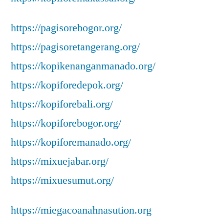
https://pagisorebogor.org/
https://pagisoretangerang.org/
https://kopikenanganmanado.org/
https://kopiforedepok.org/
https://kopiforebali.org/
https://kopiforebogor.org/
https://kopiforemanado.org/
https://mixuejabar.org/
https://mixuesumut.org/
https://miegacoanahnasution.org