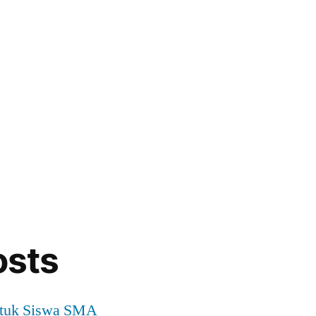
osts
ntuk Siswa SMA