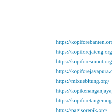
https://kopiforebanten.or
https://kopiforejateng.org
https://kopiforesumut.org
https://kopiforejayapura.
https://mixuebitung.org/
https://kopikenanganjaya
https://kopiforetangerang
https://pagisorepik.org/