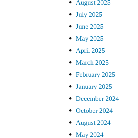
August 2025
July 2025
June 2025
May 2025
April 2025
March 2025
February 2025
January 2025
December 2024
October 2024
August 2024
May 2024