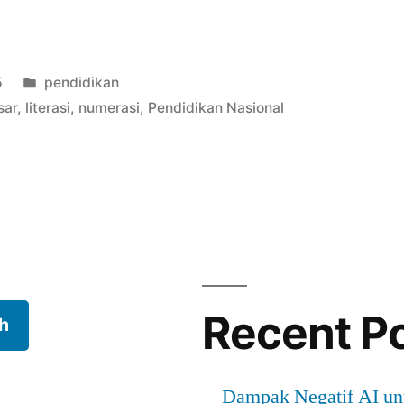
Posted
5
pendidikan
in
sar
,
literasi
,
numerasi
,
Pendidikan Nasional
Recent P
h
Dampak Negatif AI u