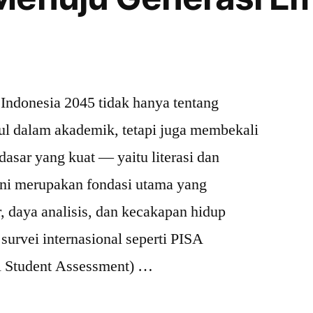
ndonesia 2045 tidak hanya tentang
ul dalam akademik, tetapi juga membekali
sar yang kuat — yaitu literasi dan
ni merupakan fondasi utama yang
, daya analisis, dan kecakapan hidup
survei internasional seperti PISA
al Student Assessment) …