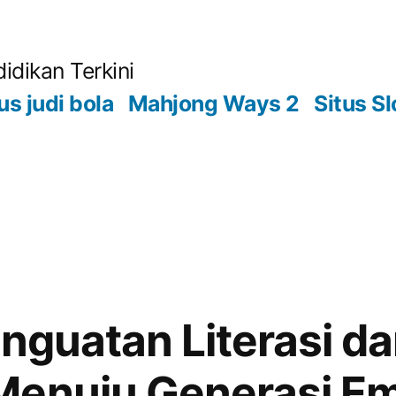
idikan Terkini
us judi bola
Mahjong Ways 2
Situs S
enguatan Literasi d
Menuju Generasi E