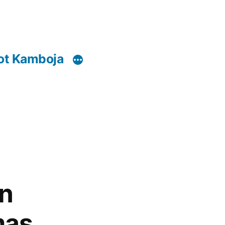
lot Kamboja
an
mas