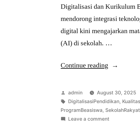
Digitalisasi dan Kurikulum 
mendorong integrasi teknolo
digital kini mengajarkan ma
(AI) di sekolah. …
“Pendidika
Continue reading
Indonesia:
Inovasi
Posted
admin
August 30, 2025
dan
by
Tags:
DigitalisasiPendidikan
,
Kualita
ProgramBeasiswa
,
SekolahRakya
Tantangan
on
Leave a comment
Terbaru
Pendidikan
Indonesia:
Agustus