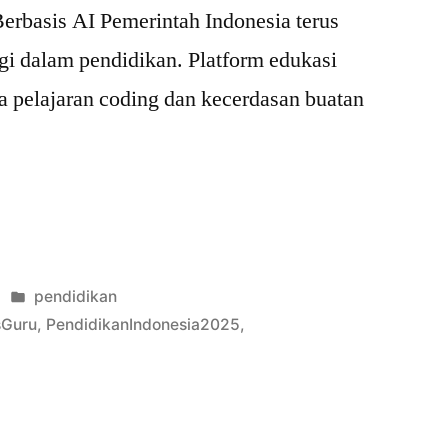
Berbasis AI Pemerintah Indonesia terus
gi dalam pendidikan. Platform edukasi
ta pelajaran coding dan kecerdasan buatan
n
Posted
pendidikan
in
sGuru
,
PendidikanIndonesia2025
,
t