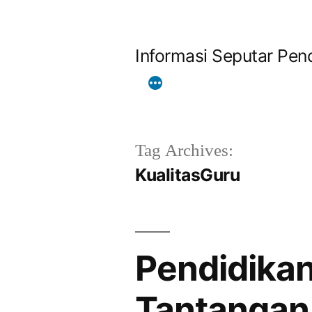
Skip
to
Informasi Seputar Pend
content
Tag Archives:
KualitasGuru
Pendidikan
Tantangan