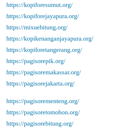
https://kopiforesumut.org/
https://kopiforejayapura.org/
https://mixuebitung.org/
https://kopikenanganjayapura.org/
https://kopiforetangerang.org/
https://pagisorepik.org/
https://pagisoremakassar.org/
https://pagisorejakarta.org/
https://pagisorementeng.org/
https://pagisoretomohon.org/
https://pagisorebitung.org/