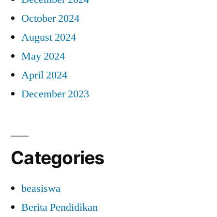
October 2024
August 2024
May 2024
April 2024
December 2023
Categories
beasiswa
Berita Pendidikan