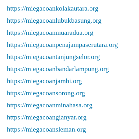
https://miegacoankolakautara.org
https://miegacoanlubukbasung.org
https://miegacoanmuaradua.org
https://miegacoanpenajampaserutara.org
https://miegacoantanjungselor.org
https://miegacoanbandarlampung.org
https://miegacoanjambi.org
https://miegacoansorong.org
https://miegacoanminahasa.org
https://miegacoangianyar.org
https://miegacoansleman.org