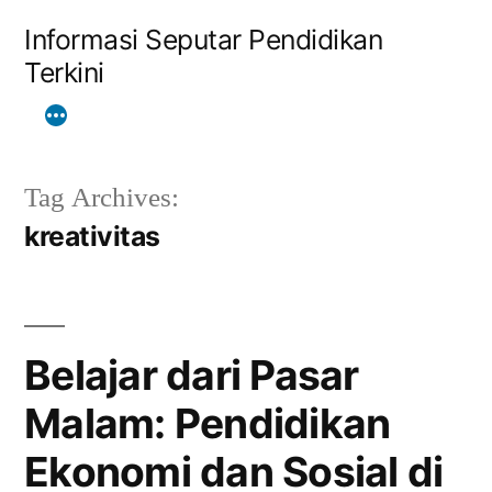
Skip
Informasi Seputar Pendidikan
to
Terkini
content
Tag Archives:
kreativitas
Belajar dari Pasar
Malam: Pendidikan
Ekonomi dan Sosial di