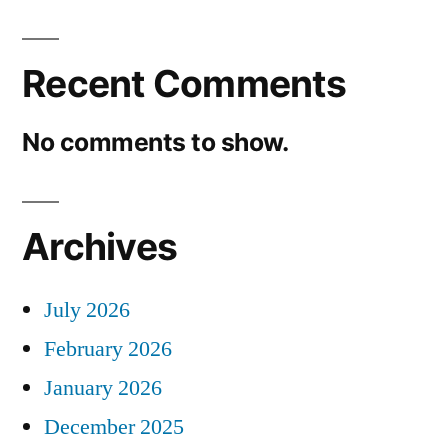
Recent Comments
No comments to show.
Archives
July 2026
February 2026
January 2026
December 2025