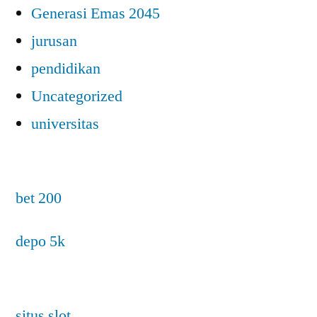
Generasi Emas 2045
jurusan
pendidikan
Uncategorized
universitas
bet 200
depo 5k
situs slot