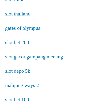
slot thailand
gates of olympus
slot bet 200
slot gacor gampang menang
slot depo 5k
mahjong ways 2
slot bet 100