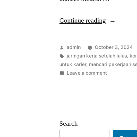
“Peran
Continue reading
Koneksi
dalam
Posted
admin
October 3, 2024
Mencari
by
Tags:
jaringan kerja setelah lulus
,
kon
untuk karier
,
mencari pekerjaan se
Pekerjaan
on
Leave a comment
Setelah
Peran
Koneksi
Lulus”
dalam
Mencari
Pekerjaan
Search
Setelah
Lulus