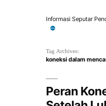
Skip
to
Informasi Seputar Pend
content
Tag Archives:
koneksi dalam mencar
Peran Kone
Setelah Lu