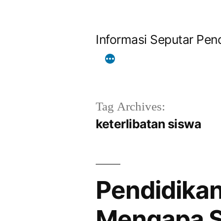
Skip
to
Informasi Seputar Pend
content
Tag Archives:
keterlibatan siswa
Pendidikan
Mengapa S