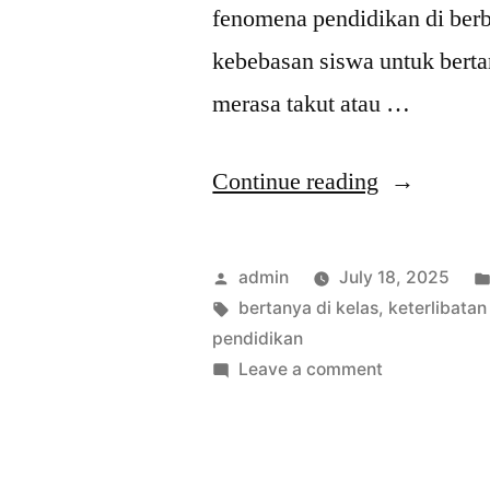
fenomena pendidikan di ber
kebebasan siswa untuk berta
merasa takut atau …
“Pendidika
Continue reading
Tanpa
Tanda
Posted
admin
July 18, 2025
Tanya:
by
Tags:
bertanya di kelas
,
keterlibatan
pendidikan
Mengapa
on
Leave a comment
Siswa
Pendidikan
Tanpa
Dilarang
Tanda
Bertanya?”