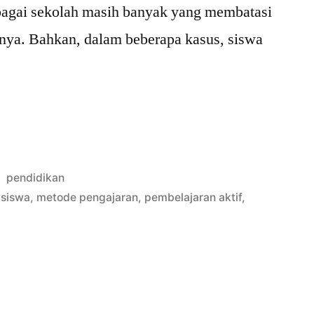
bagai sekolah masih banyak yang membatasi
nya. Bahkan, dalam beberapa kasus, siswa
n
Posted
pendidikan
in
 siswa
,
metode pengajaran
,
pembelajaran aktif
,