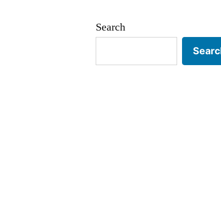
Tanya:
Mengapa
Search
Siswa
Dilarang
Searc
Bertanya?