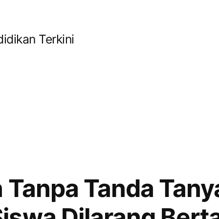
idikan Terkini
 Tanpa Tanda Tany
iswa Dilarang Bert