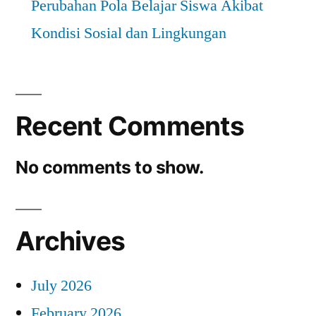
Perubahan Pola Belajar Siswa Akibat
Kondisi Sosial dan Lingkungan
Recent Comments
No comments to show.
Archives
July 2026
February 2026