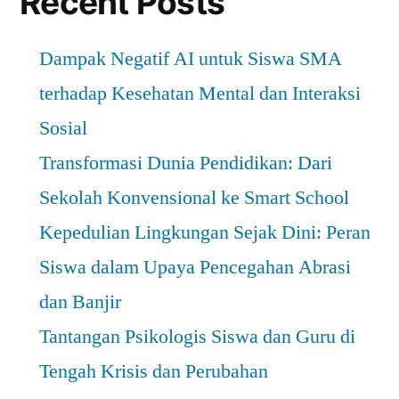
Recent Posts
Dampak Negatif AI untuk Siswa SMA
terhadap Kesehatan Mental dan Interaksi
Sosial
Transformasi Dunia Pendidikan: Dari
Sekolah Konvensional ke Smart School
Kepedulian Lingkungan Sejak Dini: Peran
Siswa dalam Upaya Pencegahan Abrasi
dan Banjir
Tantangan Psikologis Siswa dan Guru di
Tengah Krisis dan Perubahan