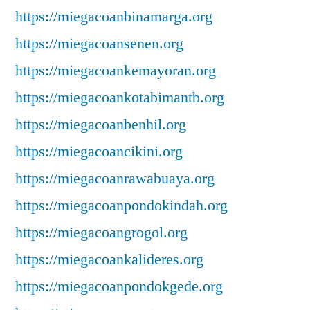
https://miegacoanbinamarga.org
https://miegacoansenen.org
https://miegacoankemayoran.org
https://miegacoankotabimantb.org
https://miegacoanbenhil.org
https://miegacoancikini.org
https://miegacoanrawabuaya.org
https://miegacoanpondokindah.org
https://miegacoangrogol.org
https://miegacoankalideres.org
https://miegacoanpondokgede.org