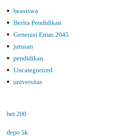
beasiswa
Berita Pendidikan
Generasi Emas 2045
jurusan
pendidikan
Uncategorized
universitas
bet 200
depo 5k