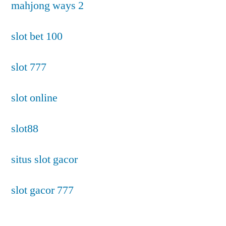
mahjong ways 2
slot bet 100
slot 777
slot online
slot88
situs slot gacor
slot gacor 777