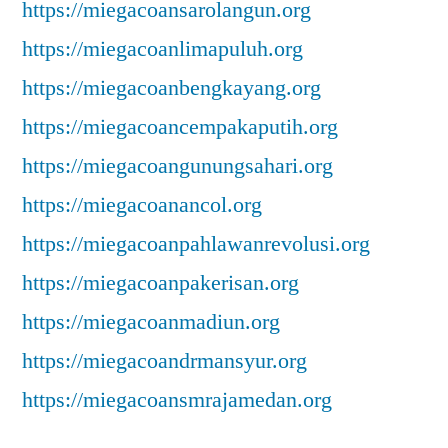
https://miegacoansarolangun.org
https://miegacoanlimapuluh.org
https://miegacoanbengkayang.org
https://miegacoancempakaputih.org
https://miegacoangunungsahari.org
https://miegacoanancol.org
https://miegacoanpahlawanrevolusi.org
https://miegacoanpakerisan.org
https://miegacoanmadiun.org
https://miegacoandrmansyur.org
https://miegacoansmrajamedan.org