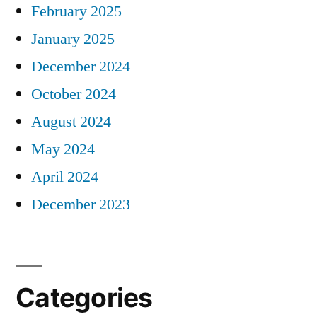
February 2025
January 2025
December 2024
October 2024
August 2024
May 2024
April 2024
December 2023
Categories