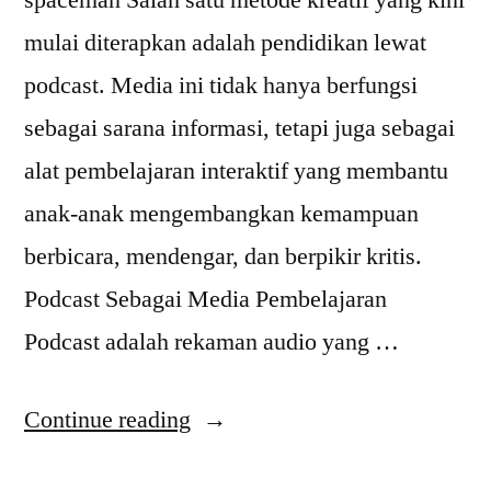
mulai diterapkan adalah pendidikan lewat
podcast. Media ini tidak hanya berfungsi
sebagai sarana informasi, tetapi juga sebagai
alat pembelajaran interaktif yang membantu
anak-anak mengembangkan kemampuan
berbicara, mendengar, dan berpikir kritis.
Podcast Sebagai Media Pembelajaran
Podcast adalah rekaman audio yang …
“Pendidikan
Continue reading
Lewat