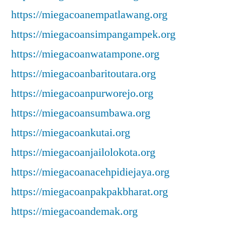
https://miegacoanempatlawang.org
https://miegacoansimpangampek.org
https://miegacoanwatampone.org
https://miegacoanbaritoutara.org
https://miegacoanpurworejo.org
https://miegacoansumbawa.org
https://miegacoankutai.org
https://miegacoanjailolokota.org
https://miegacoanacehpidiejaya.org
https://miegacoanpakpakbharat.org
https://miegacoandemak.org