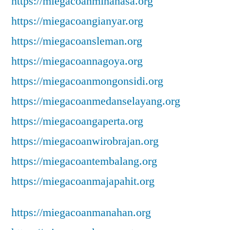
https://miegacoanminahasa.org
https://miegacoangianyar.org
https://miegacoansleman.org
https://miegacoannagoya.org
https://miegacoanmongonsidi.org
https://miegacoanmedanselayang.org
https://miegacoangaperta.org
https://miegacoanwirobrajan.org
https://miegacoantembalang.org
https://miegacoanmajapahit.org
https://miegacoanmanahan.org