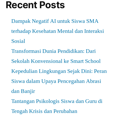
Alam
Recent Posts
yang
Memesona
Dampak Negatif AI untuk Siswa SMA
terhadap Kesehatan Mental dan Interaksi
Sosial
Transformasi Dunia Pendidikan: Dari
Sekolah Konvensional ke Smart School
Kepedulian Lingkungan Sejak Dini: Peran
Siswa dalam Upaya Pencegahan Abrasi
dan Banjir
Tantangan Psikologis Siswa dan Guru di
Tengah Krisis dan Perubahan