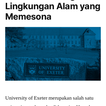
Lingkungan Alam yang
Memesona
University of Exeter merupakan salah satu