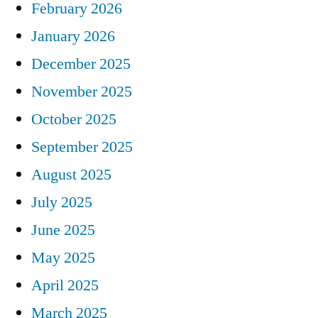
February 2026
January 2026
December 2025
November 2025
October 2025
September 2025
August 2025
July 2025
June 2025
May 2025
April 2025
March 2025