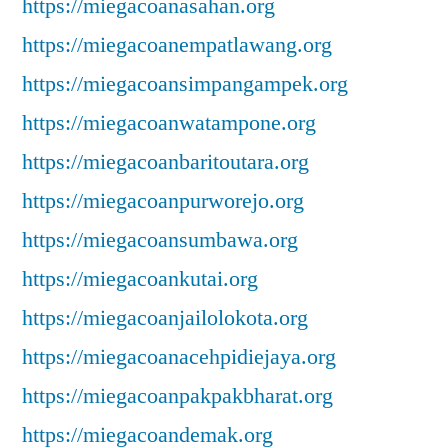
https://miegacoanasahan.org
https://miegacoanempatlawang.org
https://miegacoansimpangampek.org
https://miegacoanwatampone.org
https://miegacoanbaritoutara.org
https://miegacoanpurworejo.org
https://miegacoansumbawa.org
https://miegacoankutai.org
https://miegacoanjailolokota.org
https://miegacoanacehpidiejaya.org
https://miegacoanpakpakbharat.org
https://miegacoandemak.org