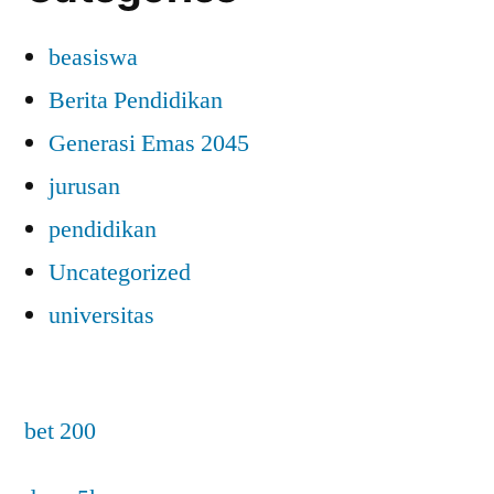
beasiswa
Berita Pendidikan
Generasi Emas 2045
jurusan
pendidikan
Uncategorized
universitas
bet 200