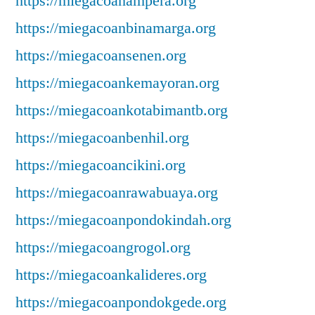
https://miegacoanampera.org
https://miegacoanbinamarga.org
https://miegacoansenen.org
https://miegacoankemayoran.org
https://miegacoankotabimantb.org
https://miegacoanbenhil.org
https://miegacoancikini.org
https://miegacoanrawabuaya.org
https://miegacoanpondokindah.org
https://miegacoangrogol.org
https://miegacoankalideres.org
https://miegacoanpondokgede.org