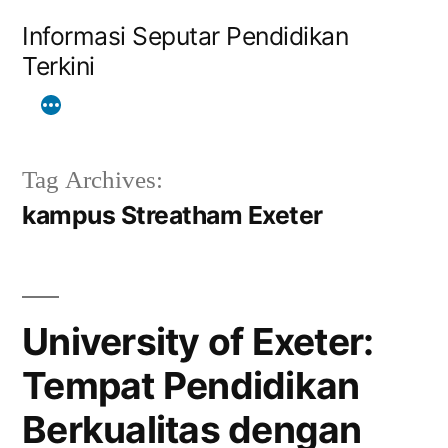
Skip
Informasi Seputar Pendidikan
to
Terkini
content
Tag Archives:
kampus Streatham Exeter
University of Exeter:
Tempat Pendidikan
Berkualitas dengan