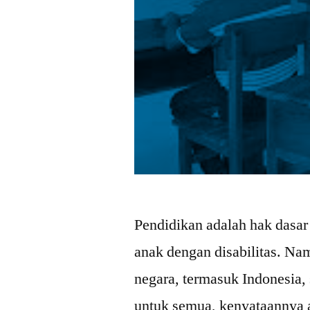
Pendidikan adalah hak dasar 
anak dengan disabilitas. Na
negara, termasuk Indonesia
untuk semua, kenyataannya a