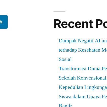
Recent P
h
Dampak Negatif AI u
an
terhadap Kesehatan Me
Sosial
Transformasi Dunia Pe
Sekolah Konvensional
Kepedulian Lingkungan
”
Siswa dalam Upaya Pe
Banjir