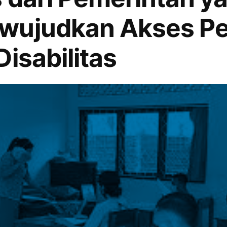
wujudkan Akses Pe
isabilitas