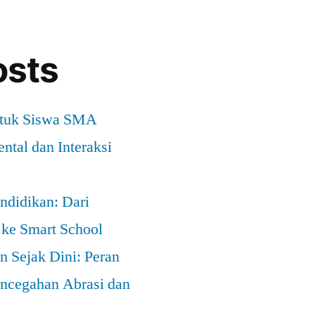
osts
ntuk Siswa SMA
ntal dan Interaksi
ndidikan: Dari
 ke Smart School
 Sejak Dini: Peran
ncegahan Abrasi dan