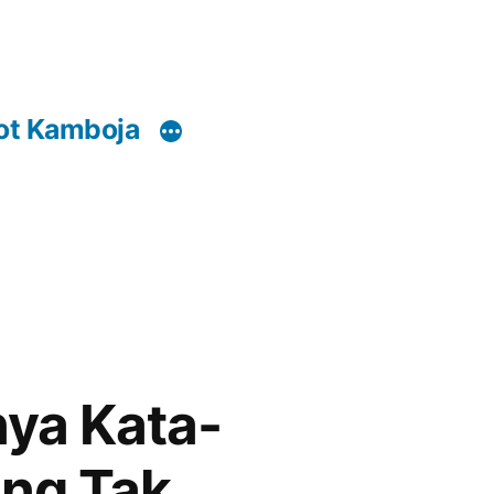
lot Kamboja
ya Kata-
ang Tak