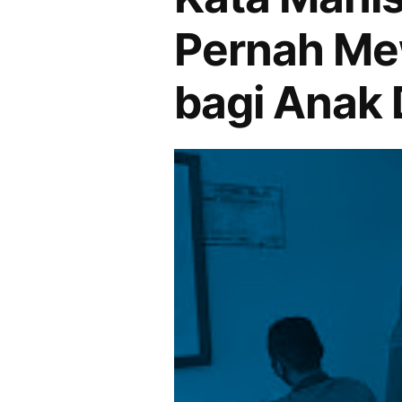
Pernah Me
bagi Anak D