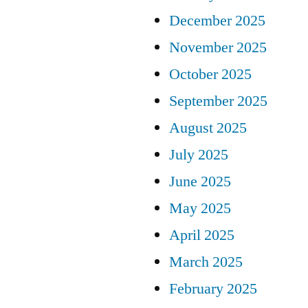
December 2025
November 2025
October 2025
September 2025
August 2025
July 2025
June 2025
May 2025
April 2025
March 2025
February 2025