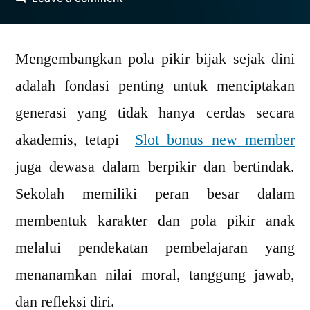
Pendidikan
untuk
Mengembangkan pola pikir bijak sejak dini
Mengembangkan
Pola
adalah fondasi penting untuk menciptakan
Pikir
generasi yang tidak hanya cerdas secara
Bijak
Sejak
akademis, tetapi
Slot bonus new member
Usia
juga dewasa dalam berpikir dan bertindak.
Sekolah
Sekolah memiliki peran besar dalam
membentuk karakter dan pola pikir anak
melalui pendekatan pembelajaran yang
menanamkan nilai moral, tanggung jawab,
dan refleksi diri.