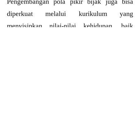
Pengembangan pola pikir bijak juga bisa
diperkuat melalui kurikulum yang
menyisipkan nilai-nilai kehidupan, baik
melalui pelajaran formal seperti PPKn
maupun kegiatan non-akademik seperti
debat, jurnal refleksi, dan pengabdian sosial.
Semua ini membantu murid belajar
bertanggung jawab atas keputusan mereka.
5 Cara Pendidikan
Membentuk Pola Pikir