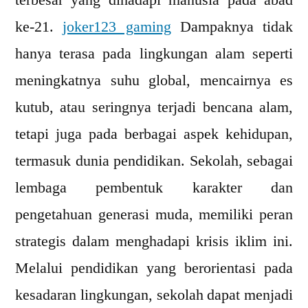
terbesar yang dihadapi manusia pada abad
Iklim:
ke-21.
joker123 gaming
Dampaknya tidak
Sekolah
sebagai
hanya terasa pada lingkungan alam seperti
Garda
meningkatnya suhu global, mencairnya es
Terdepan
kutub, atau seringnya terjadi bencana alam,
Menyelamatkan
Bumi
tetapi juga pada berbagai aspek kehidupan,
termasuk dunia pendidikan. Sekolah, sebagai
lembaga pembentuk karakter dan
pengetahuan generasi muda, memiliki peran
strategis dalam menghadapi krisis iklim ini.
Melalui pendidikan yang berorientasi pada
kesadaran lingkungan, sekolah dapat menjadi