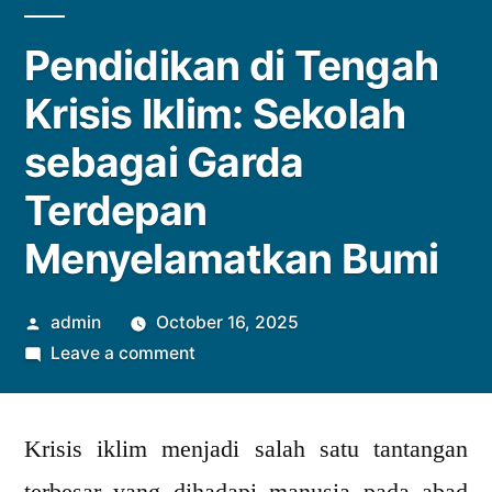
Pendidikan di Tengah
Krisis Iklim: Sekolah
sebagai Garda
Terdepan
Menyelamatkan Bumi
Posted
admin
October 16, 2025
by
on
Leave a comment
Pendidikan
di
Krisis iklim menjadi salah satu tantangan
Tengah
Krisis