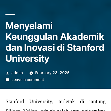
Menyelami
Keunggulan Akademik
dan Inovasi di Stanford
University
Posted
admin
February 23, 2025
by
on
Leave a comment
Menyelami
Keunggulan
Stanford University, terletak di jantung
Akademik
dan