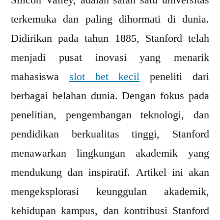
Silicon Valley, adalah salah satu universitas
Inovasi
terkemuka dan paling dihormati di dunia.
di
Stanford
Didirikan pada tahun 1885, Stanford telah
University
menjadi pusat inovasi yang menarik
mahasiswa
slot bet kecil
peneliti dari
berbagai belahan dunia. Dengan fokus pada
penelitian, pengembangan teknologi, dan
pendidikan berkualitas tinggi, Stanford
menawarkan lingkungan akademik yang
mendukung dan inspiratif. Artikel ini akan
mengeksplorasi keunggulan akademik,
kehidupan kampus, dan kontribusi Stanford